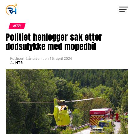
NTB
Politiet henlegger sak etter
dødsulykke med mopedbil
Publisert
2 år siden
den
15. april 2024
Av
NTB