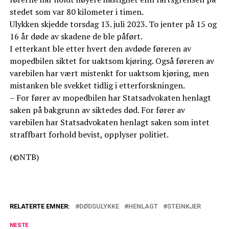
stedet som var 80 kilometer i timen.
Ulykken skjedde torsdag 13. juli 2023. To jenter på 15 og
16 år døde av skadene de ble påført.
I etterkant ble etter hvert den avdøde føreren av
mopedbilen siktet for uaktsom kjøring. Også føreren av
varebilen har vært mistenkt for uaktsom kjøring, men
mistanken ble svekket tidlig i etterforskningen.
– For fører av mopedbilen har Statsadvokaten henlagt
saken på bakgrunn av siktedes død. For fører av
varebilen har Statsadvokaten henlagt saken som intet
straffbart forhold bevist, opplyser politiet.
(©NTB)
RELATERTE EMNER:
DØDSULYKKE
HENLAGT
STEINKJER
NESTE