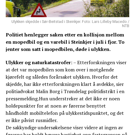
Ulykken skjedde i Sør-Beitstad i Steinkjer. Foto: Lars Lilleby Macedo /
NTB
Politiet henlegger saken etter en kollisjon mellom
en mopedbil og en varebil i Steinkjer i juli i fjor. To
jenter som satt i mopedbilen, døde i ulykken.
Ulykker og naturkatastrofer
: – Etterforskningen viser
at det var mopedbilen som kom over i motgående
kjørefelt og således forårsaket ulykken. Hvorfor det
skjedde, har ikke etterforskningen klart å avdekke, sier
politiadvokat Malin Borg i Trøndelag politidistrikt i en
pressemelding.Hun understreker at det ikke er noen
holdepunkter for at noen av førerne benyttet
håndholdt mobiltelefon på ulykkestidspunktet, og det
er ikke påvist rusmidler.
De sakkyndige undersøkelsene viser videre at ingen av
førerne har holdt høyere hastighet enn fartsgrensen på