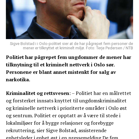
Sigve Bolstad i i Oslo-politiet sier at de har pågrepet fem personer de
mener er tilknyttet et kriminelt miljø. Foto: Terje Pedersen / NTB
Politiet har pågrepet fem ungdommer de mener har
tilknytning til et kriminelt nettverk i Oslo sør.
Personene er blant annet mistenkt for salg av
narkotika.
Kriminalitet og rettsvesen
: – Politiet har en målrettet
og forsterket innsats knyttet til ungdomskriminalitet
og kriminelle nettverk i prioriterte områder i Oslo øst
og sentrum. Politiet er opptatt av å være til stede i
lokalmiljøer for å bygge relasjoner og forebygge
rekruttering, sier Sigve Bolstad, assisterende
enhetsleder i enhet øst i en pressemelding.De fem