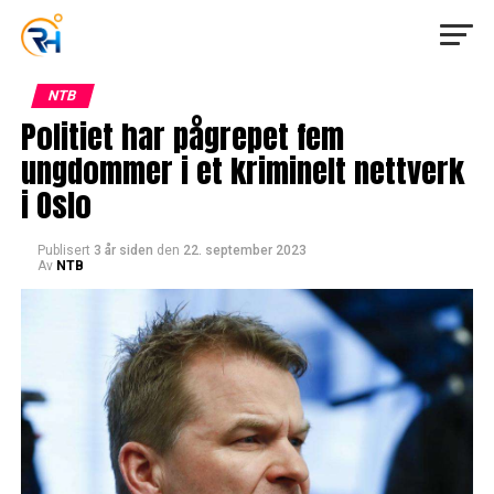
NTB
Politiet har pågrepet fem
ungdommer i et kriminelt nettverk
i Oslo
Publisert
3 år siden
den
22. september 2023
Av
NTB