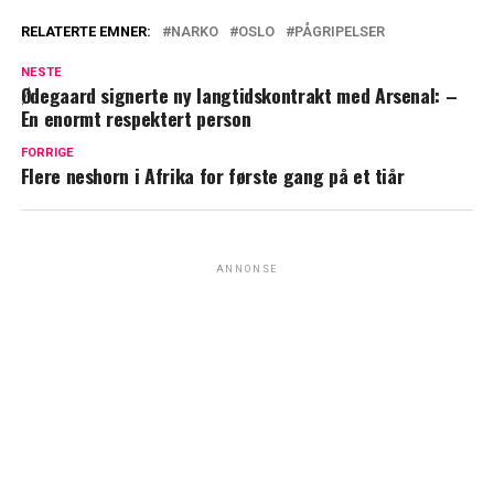
RELATERTE EMNER:
NARKO
OSLO
PÅGRIPELSER
NESTE
Ødegaard signerte ny langtidskontrakt med Arsenal: –
En enormt respektert person
FORRIGE
Flere neshorn i Afrika for første gang på et tiår
ANNONSE