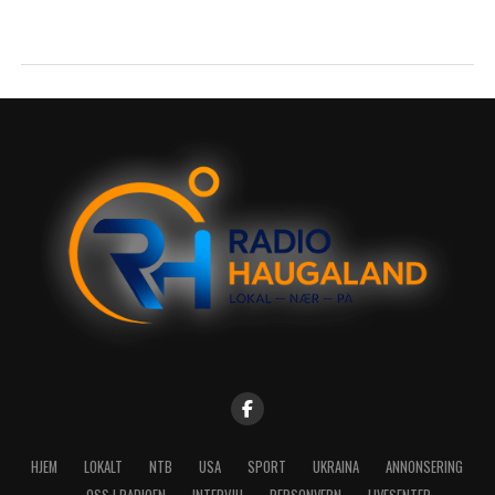
HJEM
LOKALT
NTB
USA
SPORT
UKRAINA
ANNONSERING