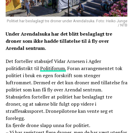
Politiet har beslaglagt tre droner under Arendalsuka. Foto: Heiko Junge
/ NTB
Under Arendalsuka har det blitt beslaglagt tre
droner som ikke hadde tillatelse til å fly over
Arendal sentrum.
Det forteller stabssjef Vidar Arnesen i Agder
politidistrikt til
Politiforum.
Foran arrangementet tok
politiet i bruk en egen forskrift som stenger
luftrommet. Dermed er det kun droner med tillatelse fra
politiet som kan få fly over Arendal sentrum.
Stabssjefen forteller at politiet har beslaglagt tre
droner, og at sakene blir fulgt opp videre i
straffesakssporet. Dronepilotene kan vente seg et
forelegg.
En fjerde drone slapp unna for politiet.
– Vi har registrert flere droner, men de har vært utenfor