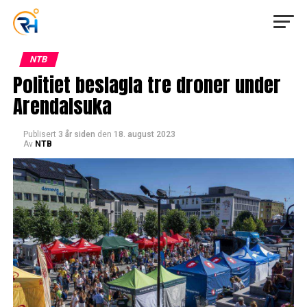
NTB
Politiet beslagla tre droner under
Arendalsuka
Publisert
3 år siden
den
18. august 2023
Av
NTB