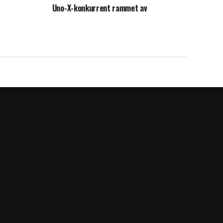
Uno-X-konkurrent rammet av
sykkeltyveri i Danmark rundt