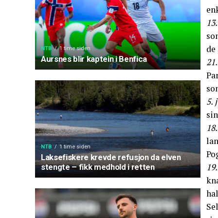
en
13.
so
de 
NTB
1 time siden
Aursnes blir kaptein i Benfica
21.
Par
so
5. 
sin
18.
lan
NTB
1 time siden
Pog
Laksefiskere krevde refusjon da elven
19.
stengte – fikk medhold i retten
kna
hal
Sel