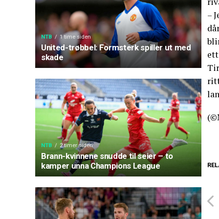
riv
– J
dår
NTB
1 time siden
bli
United-trøbbel: Formsterk spiller ut med
et
skade
Tir
rit
la
(©
NTB
2 timer siden
Brann-kvinnene snudde til seier – to
kamper unna Champions League
REL