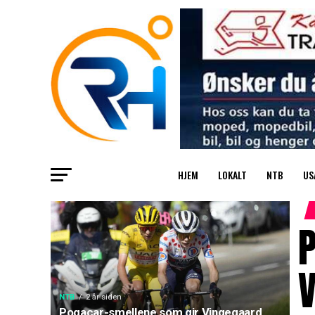
HJEM
LOKALT
NTB
US
V
NTB
2 år siden
Pogacar-smellene som gir Vingegaard