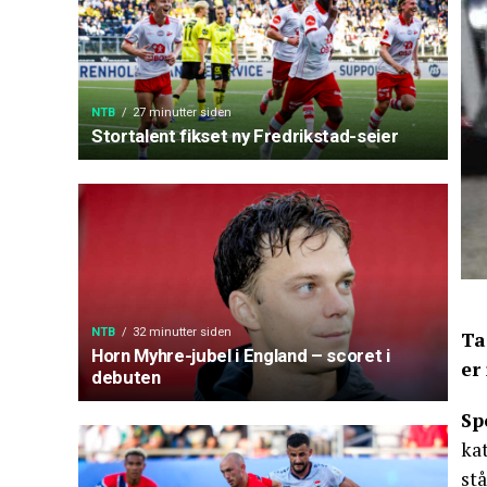
NTB
27 minutter siden
Stortalent fikset ny Fredrikstad-seier
NTB
32 minutter siden
Ta
Horn Myhre-jubel i England – scoret i
er
debuten
Sp
kat
st