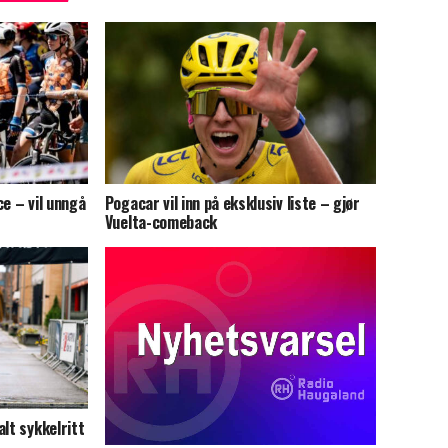
ce – vil unngå
Pogacar vil inn på eksklusiv liste – gjør
Vuelta-comeback
lt sykkelritt