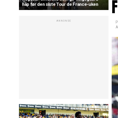
håp før den siste Tour de France-uken
ANNONSE
P
A