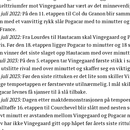
kelttriumfer mot Vingegaard har vært av det minneverdige
 juli 2022:
På den 11. etappen til Col du Granon blir samm
m med et vanvittig rykk slår Pogacar med to minutter og 
France.
 juli 2022:
Fra Lourdes til Hautacam skal Vingegaard og P
is. Før den 18. etappen ligger Pogacar to minutter og 18
m vinner det siste slaget opp Hautacam med over minutte
juli 2023:
På den 5. etappen tar Vingegaard første stikk 
 utslitte rival med over minuttet og skaffer seg en vikt
 juli 2023:
Før den siste rittuken er det lite som skiller 
ge tempoetappen er førstnevnte utilnærmelig. I mål skill
acar levnes få sjanser til å slå tilbake.
 juli 2023:
Dagen etter maktdemonstrasjonen på tempoen s
lltøffe 16. etappen til Courchevel blir slått med nesten 
vt minutt er avstanden mellom Vingegaard og Pogacar når 
v har ikke Vingegaard gitt opp håpet før årets siste rittu