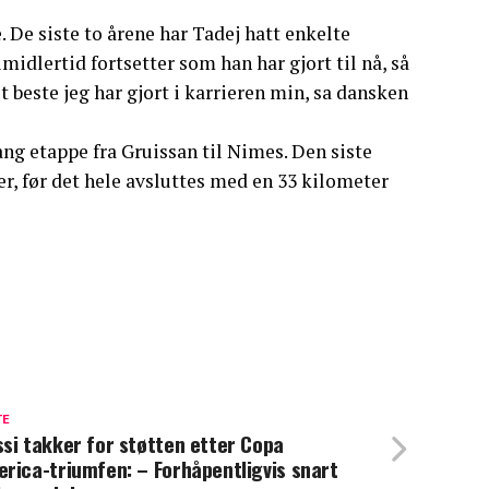
e. De siste to årene har Tadej hatt enkelte
 imidlertid fortsetter som han har gjort til nå, så
et beste jeg har gjort i karrieren min, sa dansken
ng etappe fra Gruissan til Nimes. Den siste
per, før det hele avsluttes med en 33 kilometer
TE
si takker for støtten etter Copa
rica-triumfen: – Forhåpentligvis snart