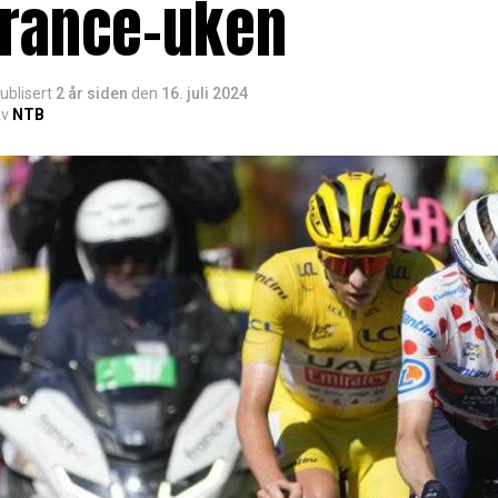
France-uken
ublisert
2 år siden
den
16. juli 2024
v
NTB