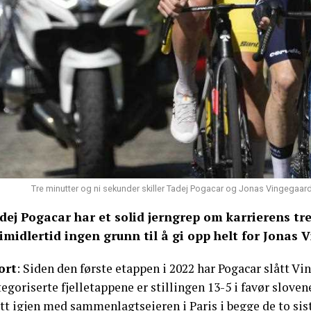
Tre minutter og ni sekunder skiller Tadej Pogacar og Jonas Vingegaard
dej Pogacar har et solid jerngrep om karrierens tr
 imidlertid ingen grunn til å gi opp helt for Jonas 
ort
: Siden den første etappen i 2022 har Pogacar slått Vi
egoriserte fjelletappene er stillingen 13-5 i favør slove
ått igjen med sammenlagtseieren i Paris i begge de to si