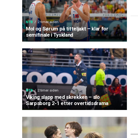
NTB
2 timer siden
Mol og Sørum på titteljakt – klar for
semifinale i Tyskland
NTB
2 timer siden
Viking slapp med skrekken – slo
Sarpsborg 2-1 etter overtidsdrama