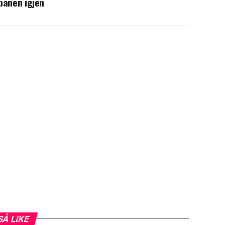
banen igjen
SÅ LIKE