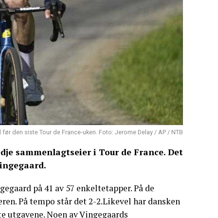
 før den siste Tour de France-uken. Foto: Jerome Delay / AP / NTB
edje sammenlagtseier i Tour de France. Det
Vingegaard.
ngegaard på 41 av 57 enkeltetapper. På de
neren. På tempo står det 2-2.Likevel har dansken
ste utgavene. Noen av Vingegaards