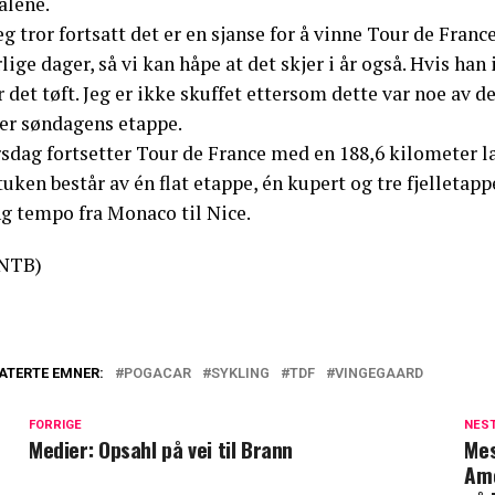
alene.
eg tror fortsatt det er en sjanse for å vinne Tour de Franc
lige dager, så vi kan håpe at det skjer i år også. Hvis han
r det tøft. Jeg er ikke skuffet ettersom dette var noe av d
ter søndagens etappe.
sdag fortsetter Tour de France med en 188,6 kilometer la
tuken består av én flat etappe, én kupert og tre fjelletap
ng tempo fra Monaco til Nice.
NTB)
ATERTE EMNER:
POGACAR
SYKLING
TDF
VINGEGAARD
FORRIGE
NES
Medier: Opsahl på vei til Brann
Mes
Ame