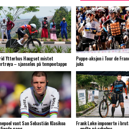
rid Ytterhus Haugset mistet
Puppe-aksjon i Tour de Fran
ertrøya – sjanseløs på tempoetappe
juks
nepoel vant San Sebastián Klasikoa
Frank Løke imponerte i bruta
 fjerde gang
– endte på sykehus