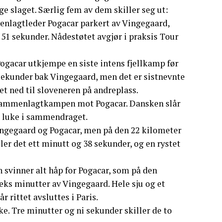
 slaget. Særlig fem av dem skiller seg ut:
enlagtleder Pogacar parkert av Vingegaard,
51 sekunder. Nådestøtet avgjør i praksis Tour
ogacar utkjempe en siste intens fjellkamp før
 sekunder bak Vingegaard, men det er sistnevnte
t ned til sloveneren på andreplass.
i sammenlagtkampen mot Pogacar. Dansken slår
ig luke i sammendraget.
Vingegaard og Pogacar, men på den 22 kilometer
er det ett minutt og 38 sekunder, og en rystet
vinner alt håp for Pogacar, som på den
seks minutter av Vingegaard. Hele sju og et
rittet avsluttes i Paris.
ke. Tre minutter og ni sekunder skiller de to