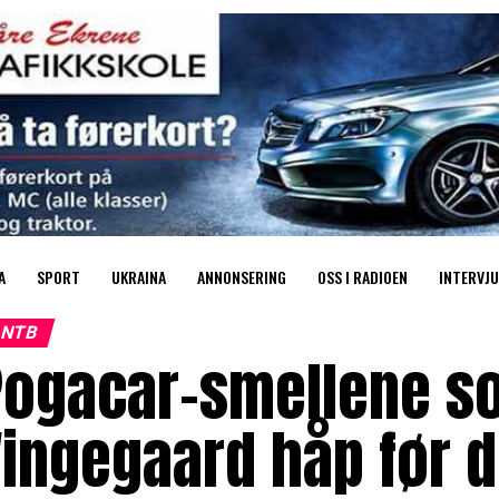
A
SPORT
UKRAINA
ANNONSERING
OSS I RADIOEN
INTERVJU
NTB
Pogacar-smellene so
ingegaard håp før d