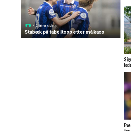
NTB
2 timer siden
Stabæk på tabelltopp etter målkaos
Sig
led
Eve
for