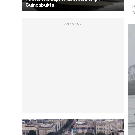
Guineabukta
P
A
ANNONSE