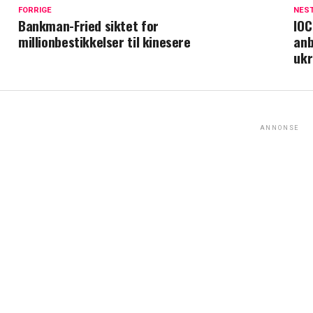
FORRIGE
NES
Bankman-Fried siktet for
IOC
millionbestikkelser til kinesere
anb
ukr
ANNONSE