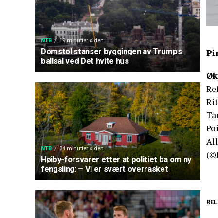
NTB
19 minutter siden
Domstol stanser byggingen av Trumps
Pi
ballsal ved Det hvite hus
Øk
Ref
Rit
Tan
Po
Al
NTB
34 minutter siden
(©
Høiby-forsvarer etter at politiet ba om ny
fengsling: – Vi er svært overrasket
REL