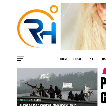
HJEM
LOKALT
NTB
US
P
NTB
3 år siden
Pirater har kapret danskeid skip i