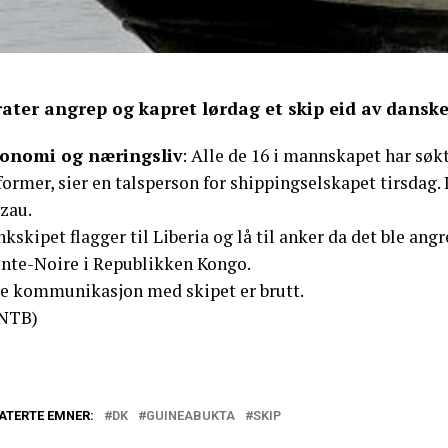
rater angrep og kapret lørdag et skip eid av dansk
onomi og næringsliv
: Alle de 16 i mannskapet har søk
ormer, sier en talsperson for shippingselskapet tirsdag.
zau.
kskipet flagger til Liberia og lå til anker da det ble an
inte-Noire i Republikken Kongo.
le kommunikasjon med skipet er brutt.
NTB)
ATERTE EMNER:
DK
GUINEABUKTA
SKIP