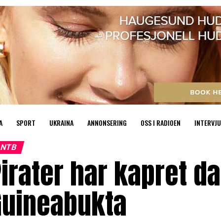
A
SPORT
UKRAINA
ANNONSERING
OSS I RADIOEN
INTERVJU
NTB
irater har kapret da
Guineabukta