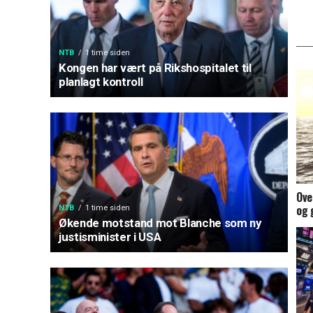
NTB
1 time siden
Kongen har vært på Rikshospitalet til
planlagt kontroll
Ove
og 
NTB
1 time siden
Økende motstand mot Blanche som ny
justisminister i USA