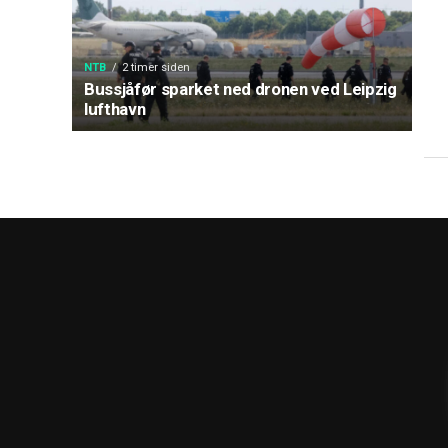
NTB
2 timer siden
Bussjåfør sparket ned dronen ved Leipzig
lufthavn