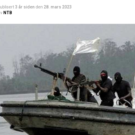
ublisert
3 år siden
den
28. mars 2023
v
NTB