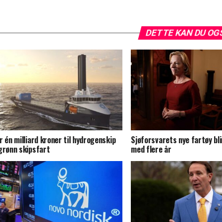
DETTE KAN DU OG
r én milliard kroner til hydrogenskip
Sjøforsvarets nye fartøy bli
grønn skipsfart
med flere år