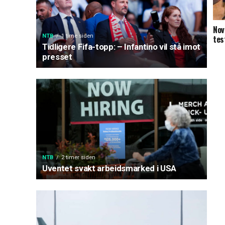
Nov
NTB
1 time siden
tes
Tidligere Fifa-topp: – Infantino vil stå imot
presset
NTB
2 timer siden
Uventet svakt arbeidsmarked i USA