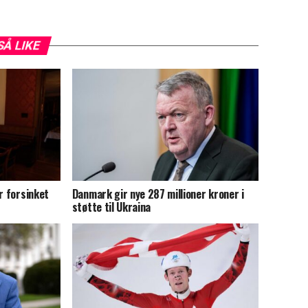
SÅ LIKE
r forsinket
Danmark gir nye 287 millioner kroner i
støtte til Ukraina