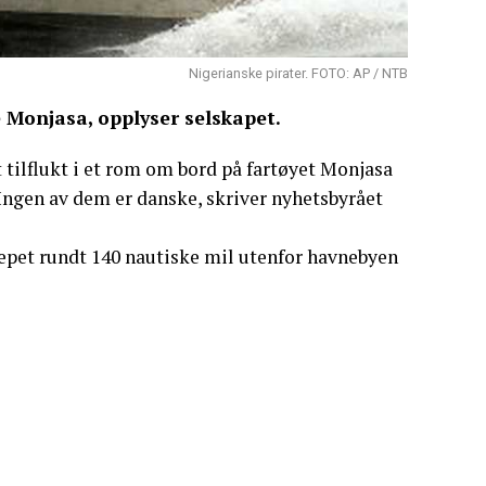
Nigerianske pirater. FOTO: AP / NTB
e Monjasa, opplyser selskapet.
t tilflukt i et rom om bord på fartøyet Monjasa
 Ingen av dem er danske, skriver nyhetsbyrået
grepet rundt 140 nautiske mil utenfor havnebyen