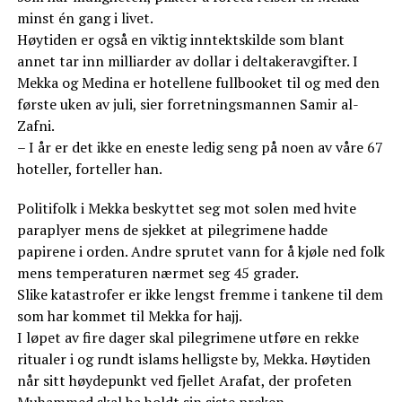
minst én gang i livet.
Høytiden er også en viktig inntektskilde som blant
annet tar inn milliarder av dollar i deltakeravgifter. I
Mekka og Medina er hotellene fullbooket til og med den
første uken av juli, sier forretningsmannen Samir al-
Zafni.
– I år er det ikke en eneste ledig seng på noen av våre 67
hoteller, forteller han.
Politifolk i Mekka beskyttet seg mot solen med hvite
paraplyer mens de sjekket at pilegrimene hadde
papirene i orden. Andre sprutet vann for å kjøle ned folk
mens temperaturen nærmet seg 45 grader.
Slike katastrofer er ikke lengst fremme i tankene til dem
som har kommet til Mekka for hajj.
I løpet av fire dager skal pilegrimene utføre en rekke
ritualer i og rundt islams helligste by, Mekka. Høytiden
når sitt høydepunkt ved fjellet Arafat, der profeten