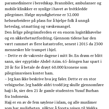
paramedisinere i beredskap. Brannbiler, ambulanser og
mobile klinikker er synlige i havet av hvitkledde
pilegrimer. Ifølge myndighetene er 32.000
helsearbeidere på plass for å hjelpe folk å unngå
heteslag, utmatting og væskemangel.
Den årlige pilegrimsferden er en enorm logistikkøvelse
og en sikkerhetsutfordring. Gjennom tidene har den
vært rammet av flere katastrofer, senest i 2015 da 2300
mennesker ble trampet i hjel.
– Dette er de vakreste dagene i mitt liv. En drøm er blitt
sann, sier egyptiske Abdel-Azim. 65-åringen har spart i
20 år for å betale de drøyt 60.000 kronene som
pilegrimsreisen koster ham.
– Jeg kan ikke beskrive hva jeg føler. Dette er en stor
velsignelse. Jeg hadde aldri trodd jeg skulle gjennomføre
hajj i år, sier den 25 år gamle studenten Yusuf Burhan
fra Indonesia.
Hajj er en av de fem søylene i islam, og alle muslimer
som har muligheten, plikter å foreta reisen til Mekka