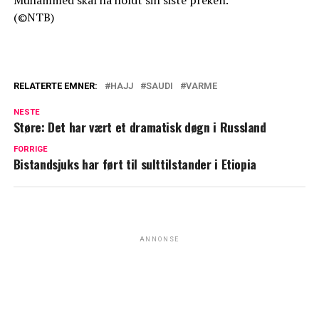
Muhammed skal ha holdt sin siste preken.
(©NTB)
RELATERTE EMNER:
HAJJ
SAUDI
VARME
NESTE
Støre: Det har vært et dramatisk døgn i Russland
FORRIGE
Bistandsjuks har ført til sulttilstander i Etiopia
ANNONSE