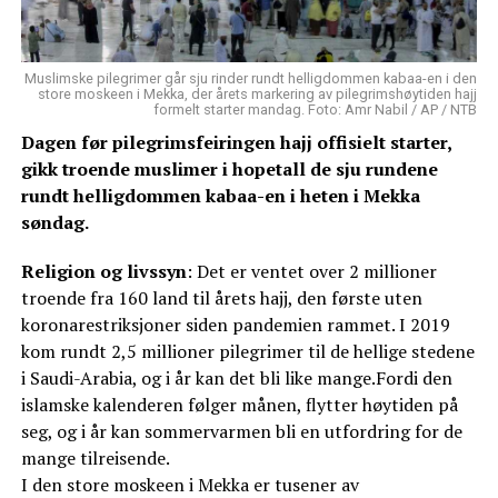
Muslimske pilegrimer går sju rinder rundt helligdommen kabaa-en i den
store moskeen i Mekka, der årets markering av pilegrimshøytiden hajj
formelt starter mandag. Foto: Amr Nabil / AP / NTB
Dagen før pilegrimsfeiringen hajj offisielt starter,
gikk troende muslimer i hopetall de sju rundene
rundt helligdommen kabaa-en i heten i Mekka
søndag.
Religion og livssyn
: Det er ventet over 2 millioner
troende fra 160 land til årets hajj, den første uten
koronarestriksjoner siden pandemien rammet. I 2019
kom rundt 2,5 millioner pilegrimer til de hellige stedene
i Saudi-Arabia, og i år kan det bli like mange.Fordi den
islamske kalenderen følger månen, flytter høytiden på
seg, og i år kan sommervarmen bli en utfordring for de
mange tilreisende.
I den store moskeen i Mekka er tusener av