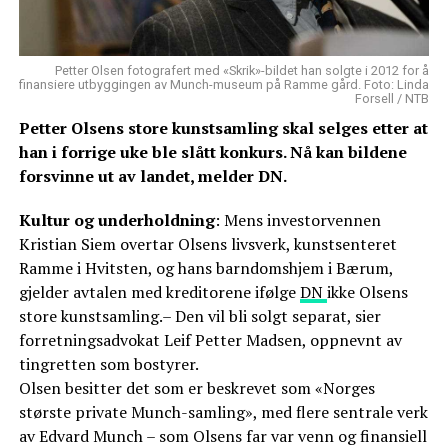
Petter Olsen fotografert med «Skrik»-bildet han solgte i 2012 for å
finansiere utbyggingen av Munch-museum på Ramme gård. Foto: Linda
Forsell / NTB
Petter Olsens store kunstsamling skal selges etter at
han i forrige uke ble slått konkurs. Nå kan bildene
forsvinne ut av landet, melder DN.
Kultur og underholdning
: Mens investorvennen
Kristian Siem overtar Olsens livsverk, kunstsenteret
Ramme i Hvitsten, og hans barndomshjem i Bærum,
gjelder avtalen med kreditorene ifølge
DN
ikke Olsens
store kunstsamling.– Den vil bli solgt separat, sier
forretningsadvokat Leif Petter Madsen, oppnevnt av
tingretten som bostyrer.
Olsen besitter det som er beskrevet som «Norges
største private Munch-samling», med flere sentrale verk
av Edvard Munch – som Olsens far var venn og finansiell