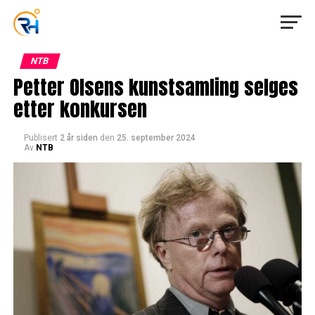
NTB
Petter Olsens kunstsamling selges
etter konkursen
Publisert
2 år siden
den
25. september 2024
Av
NTB