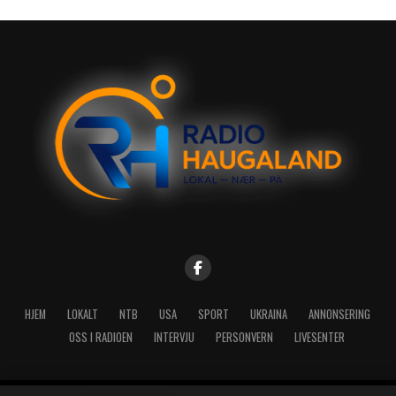
HJEM
LOKALT
NTB
USA
SPORT
UKRAINA
ANNONSERING
OSS I RADIOEN
INTERVJU
PERSONVERN
LIVESENTER