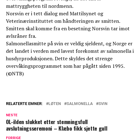
mattryggheten til nordmenn.
Norsvin er i tett dialog med Mattilsynet og
Veterinærinstituttet om håndteringen av smitten.
Smitten skal komme fra en besetning Norsvin tar imot
avlsråner fra.
Salmonellasmitte på svin er veldig sjeldent, og Norge er
det landet i verden med lavest forekomst av salmonella i
husdyrproduksjonen. Dette skyldes det strenge
overvåkingsprogrammet som har pågått siden 1995.
(©NTB)
RELATERTE EMNER:
LØTEN
SALMONELLA
SVIN
NESTE
OL-ilden slukket etter stemningsfull
avslutningsseremoni – Klæbo fikk sjette gull
FORRIGE