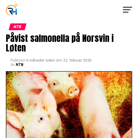
NTB
Påvist salmonella på Norsvin i
Løten
Publisert
6 måneder siden
den
22. februar 2026
Av
NTB