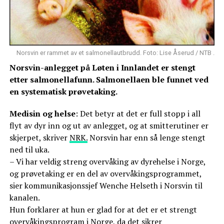
Norsvin er rammet av et salmonellautbrudd. Foto: Lise Åserud / NTB .
Norsvin-anlegget på Løten i Innlandet er stengt
etter salmonellafunn. Salmonellaen ble funnet ved
en systematisk prøvetaking.
Medisin og helse
: Det betyr at det er full stopp i all
flyt av dyr inn og ut av anlegget, og at smitterutiner er
skjerpet, skriver
NRK.
Norsvin har enn så lenge stengt
ned til uka.
– Vi har veldig streng overvåking av dyrehelse i Norge,
og prøvetaking er en del av overvåkingsprogrammet,
sier kommunikasjonssjef Wenche Helseth i Norsvin til
kanalen.
Hun forklarer at hun er glad for at det er et strengt
overvåkingsprogram i Norge, da det sikrer