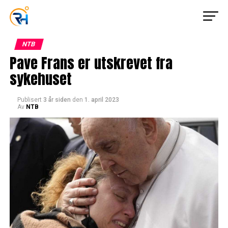
NTB
Pave Frans er utskrevet fra
sykehuset
Publisert
3 år siden
den
1. april 2023
Av
NTB