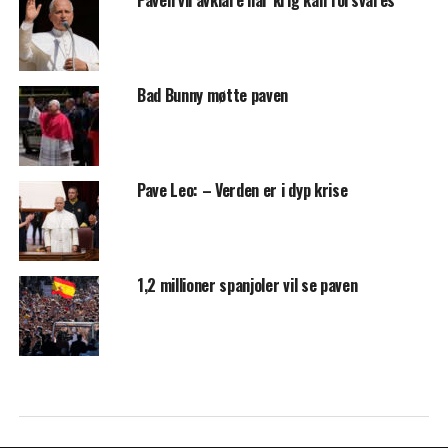
Paven vil avklare når krig kan forsvares
Bad Bunny møtte paven
Pave Leo: – Verden er i dyp krise
1,2 millioner spanjoler vil se paven