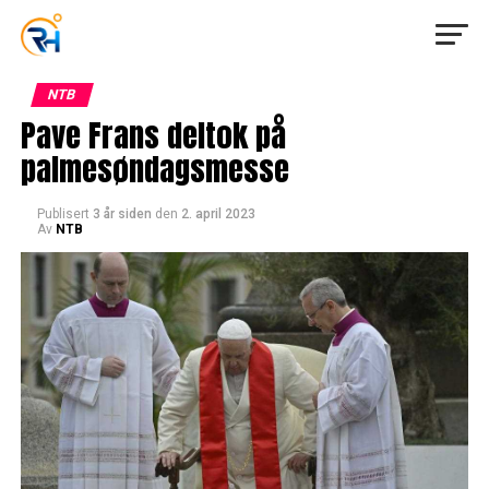
NTB
Pave Frans deltok på
palmesøndagsmesse
Publisert
3 år siden
den
2. april 2023
Av
NTB