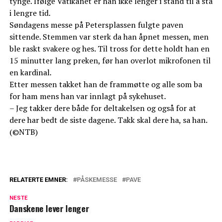
tynge. Ifølge Vatikanet er han ikke lenger i stand til å stå
i lengre tid.
Søndagens messe på Petersplassen fulgte paven
sittende. Stemmen var sterk da han åpnet messen, men
ble raskt svakere og hes. Til tross for dette holdt han en
15 minutter lang preken, før han overlot mikrofonen til
en kardinal.
Etter messen takket han de frammøtte og alle som ba
for ham mens han var innlagt på sykehuset.
– Jeg takker dere både for deltakelsen og også for at
dere har bedt de siste dagene. Takk skal dere ha, sa han.
(©NTB)
RELATERTE EMNER:
PÅSKEMESSE
PAVE
NESTE
Danskene lever lenger