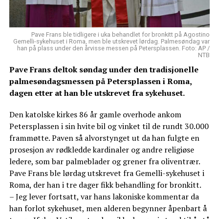
Pave Frans ble tidligere i uka behandlet for bronkitt på Agostino
Gemelli-sykehuset i Roma, men ble utskrevet lørdag. Palmesøndag var
han på plass under den årvisse messen på Petersplassen. Foto: AP /
NTB
Pave Frans deltok søndag under den tradisjonelle
palmesøndagsmessen på Petersplassen i Roma,
dagen etter at han ble utskrevet fra sykehuset.
Den katolske kirkes 86 år gamle overhode ankom
Petersplassen i sin hvite bil og vinket til de rundt 30.000
frammøtte. Paven så alvorstynget ut da han fulgte en
prosesjon av rødkledde kardinaler og andre religiøse
ledere, som bar palmeblader og grener fra oliventrær.
Pave Frans ble lørdag utskrevet fra Gemelli-sykehuset i
Roma, der han i tre dager fikk behandling for bronkitt.
– Jeg lever fortsatt, var hans lakoniske kommentar da
han forlot sykehuset, men alderen begynner åpenbart å