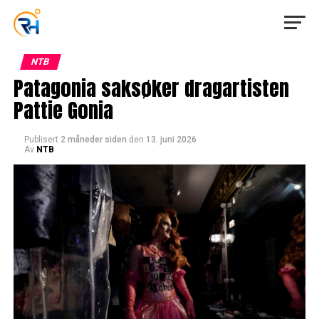
NTB
Patagonia saksøker dragartisten
Pattie Gonia
Publisert
2 måneder siden
den
13. juni 2026
Av
NTB