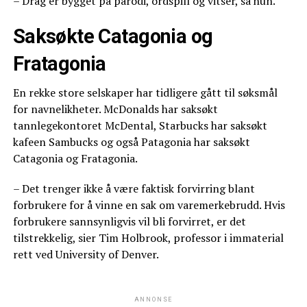
– Drag er bygget på parodi, ordspill og vitser, sa hun.
Saksøkte Catagonia og
Fratagonia
En rekke store selskaper har tidligere gått til søksmål
for navnelikheter. McDonalds har saksøkt
tannlegekontoret McDental, Starbucks har saksøkt
kafeen Sambucks og også Patagonia har saksøkt
Catagonia og Fratagonia.
– Det trenger ikke å være faktisk forvirring blant
forbrukere for å vinne en sak om varemerkebrudd. Hvis
forbrukere sannsynligvis vil bli forvirret, er det
tilstrekkelig, sier Tim Holbrook, professor i immaterial
rett ved University of Denver.
ANNONSE