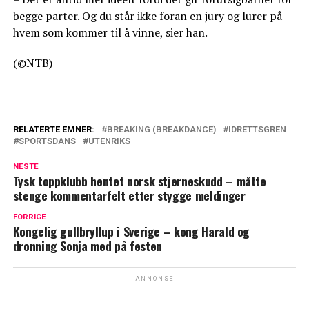
begge parter. Og du står ikke foran en jury og lurer på
hvem som kommer til å vinne, sier han.
(©NTB)
RELATERTE EMNER:
BREAKING (BREAKDANCE)
IDRETTSGREN
SPORTSDANS
UTENRIKS
NESTE
Tysk toppklubb hentet norsk stjerneskudd – måtte
stenge kommentarfelt etter stygge meldinger
FORRIGE
Kongelig gullbryllup i Sverige – kong Harald og
dronning Sonja med på festen
ANNONSE