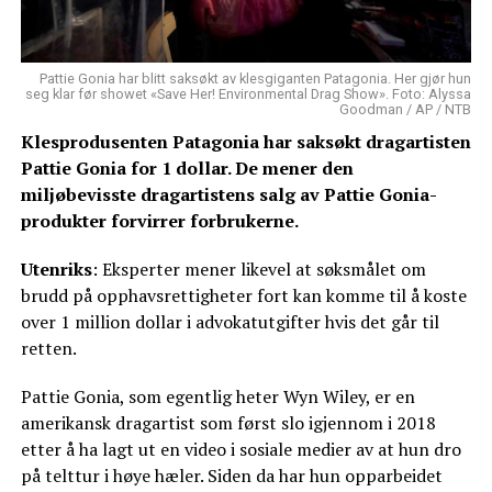
Pattie Gonia har blitt saksøkt av klesgiganten Patagonia. Her gjør hun
seg klar før showet «Save Her! Environmental Drag Show». Foto: Alyssa
Goodman / AP / NTB
Klesprodusenten Patagonia har saksøkt dragartisten
Pattie Gonia for 1 dollar. De mener den
miljøbevisste dragartistens salg av Pattie Gonia-
produkter forvirrer forbrukerne.
Utenriks
: Eksperter mener likevel at søksmålet om
brudd på opphavsrettigheter fort kan komme til å koste
over 1 million dollar i advokatutgifter hvis det går til
retten.
Pattie Gonia, som egentlig heter Wyn Wiley, er en
amerikansk dragartist som først slo igjennom i 2018
etter å ha lagt ut en video i sosiale medier av at hun dro
på telttur i høye hæler. Siden da har hun opparbeidet