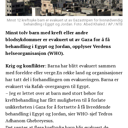
Minst 12 kreftsyke barn er evakuert ut av Gazastripen for livsnødvendig
behandling i Egypt og Jordan. Foto: Abed Khaled / AP / NTB
Minst tolv barn med kreft eller andre
blodsykdommer er evakuert ut av Gaza for å få
behandling i Egypt og Jordan, opplyser Verdens
helseorganisasjon (WHO).
Krig og konflikter
: Barna har blitt evakuert sammen
med foreldre eller verge.En rekke land og organisasjoner
har tatt del i forhandlingen om evakueringen. Barna er
evakuert via Rafah-overgangen til Egypt.
– Jeg er lettet over at barn med stort behov for
kreftbehandling har fått muligheten til å forlate
usikkerheten i Gaza for å fortsette å få livreddende
behandling i Egypt og Jordan, sier WHO-sjef Tedros
Adhanom Ghebreyesus.
Det ventes at flere kreftsyke barn blir evakuert de