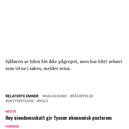
Sjåføren av bilen ble ikke pågrepet, men har blitt avhørt
som vitne i saken, melder avisa.
RELATERTE EMNER:
HAUGESUND
PÅGRIPELSE
SKYTEEPISODE
VOLD
NESTE
Høy eiendomsskatt gir Tysvær økonomisk pusterom
FORRIGE