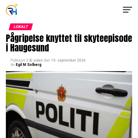
LOKALT
Pågripelse knyttet til skyteepisode
i Haugesund
Publisert
2 år siden
den
19. september 2024
Av
Egil M Solberg