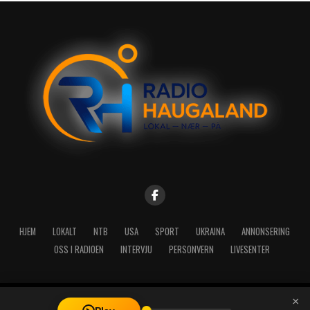
HJEM
LOKALT
NTB
USA
SPORT
UKRAINA
ANNONSERING
OSS I RADIOEN
INTERVJU
PERSONVERN
LIVESENTER
×
Copyright © 2026 A-Media AS | Radio Haugaland - Haraldsgata 114,