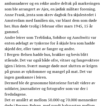
ambassadører og en rekke andre deltok på markeringen
som ble arrangert av Ajex, en jødisk militær forening.
Anne Frank, jenta som skrev dagbok fra skjulestedet i
Amsterdam med familien sin, var blant dem som døde
her. Hun døde trolig i februar eller mars 1945, 15 år
gammel.
Andre leirer som Treblinka, Sobibor og Auschwitz var
enten ødelagt av tyskerne for å skjule hva som hadde
skjedd der, eller tømt av fanger og andre.
I Bergen-Belsen hadde hus, brakker og bevis blitt
stående. Det var også både ofre, vitner og fangevoktere
igjen i leiren. Svært mange døde mot slutten av krigen
på grunn av sykdommer og mangel på mat. Det var
ingen gasskamre i leiren.
Dermed ble de grusomme historiene fortalt videre av
soldater, journalister og fotografer som var der i
fredsdagene.
Det er anslått at mellom 50.000 og 70.000 mennesker
døde i Bergen-Belsen, med rundt halvparten mellom