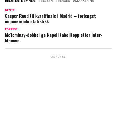
RELATERTE EMNER:
BELSEN
BERGEN
MARKERING
NESTE
Casper Ruud til kvartfinale i Madrid – forlenget
imponerende statistikk
FORRIGE
McTominay-dobbel ga Napoli tabelltopp etter Inter-
blemme
ANNONSE