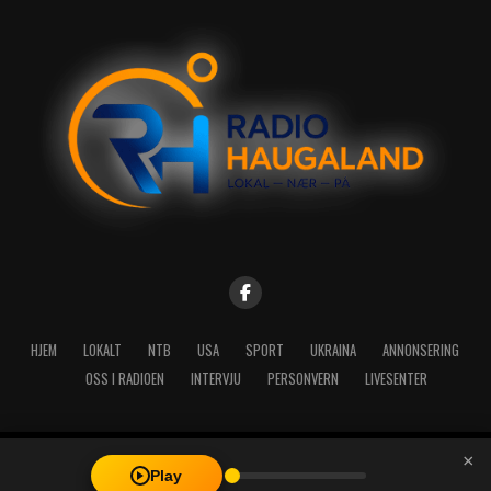
HJEM
LOKALT
NTB
USA
SPORT
UKRAINA
ANNONSERING
OSS I RADIOEN
INTERVJU
PERSONVERN
LIVESENTER
×
Copyright © 2026 A-Media AS | Radio Haugaland - Haraldsgata 114,
Play
5527 Haugesund - Mail: post@radioh.no - Telefon: 52717273