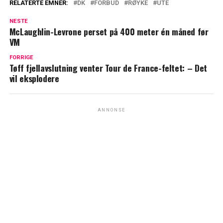
RELATERTE EMNER:
DK
FORBUD
RØYKE
UTE
NESTE
McLaughlin-Levrone perset på 400 meter én måned før
VM
FORRIGE
Tøff fjellavslutning venter Tour de France-feltet: – Det
vil eksplodere
ANNONSE