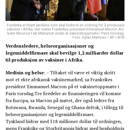
Frankrike er blant landene som skal bidra til en ordning for å produsere
vaksiner i Afrika. Her møter Frankrikes president Emmanuel Macron AU-
leder Moussa Faki Mahamat under et vaksinetoppmøte i Paris torsdag.
Foto: Dylan Martinez / AP / NTB
Verdensledere, helseorganisasjoner og
legemiddelfirmaer skal bevilge 1,2 milliarder dollar
til produksjon av vaksiner i Afrika.
Medisin og helse
: – Tiltaket vil være et viktig skritt
mot et ekte afrikansk vaksinemarked, sa Frankrikes
president Emmanuel Macron på et vaksinetoppmøte i
Paris torsdag.Tre firedeler av finansieringen vil komme
fra Europa, sa Macron på møtet, der også ledere fra
Botswana, Rwanda, Senegal og Ghana deltok, i tillegg til
helseorganisasjoner og legemiddelfirmaer.
Tyskland bidrar med 318 millioner dollar til ordningen,
mens Frankrike og Storbritannia bidrar med henholdsvis