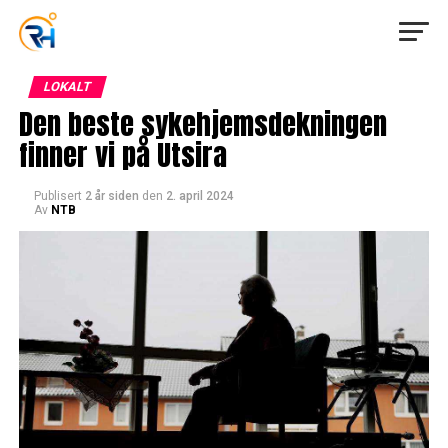
LOKALT
Den beste sykehjemsdekningen
finner vi på Utsira
Publisert
2 år siden
den
2. april 2024
Av
NTB