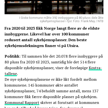
I Giske kommune måtte 392 innbyggere på 80 pluss dele åtte
sykehjemsplasser i fjor. Foto: Frank May / NTB
Fra 2020 til 2023 fikk Norge langt flere av de eldste
innbyggerne. Likevel har over 100 kommuner
redusert antall sykehjemsplasser. Den beste
sykehjemsdekningen finner vi på Utsira.
Politikk
: Til sammen ble det 20.078 flere innbyggere på
80 pluss fra 2020 til 2023, samtidig ble det 514 flere
disponible sykehjemsplasser, viser de foreløpige
Kostra-
tallene
.
De nye sykehjemsplassene er ikke likt fordelt mellom
kommunene. 145 kommuner økte antallet
sykehjemsplasser, 74 beholdt samme antall, mens 137
kommuner fikk færre disponible plasser på sykehjem.
Kommunal Rapport
skriver at forutsatt at kommunen