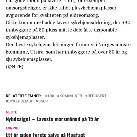
har gode tilbud på lavere trinn, for eksempel
omsorgsboliger, er ikke tallet på sykehjemsplasser
avgjørende for kvaliteten på eldreomsorg.
Giske kommune hadde lavest sykehjemsdekning, der 392
innbyggere på 80 pluss måtte dele åtte disponible
sykehjemsplasser.
Den beste sykehjemsdekningen finner vi i Norges minste
kommune, Utsira, som har innbyggere på over 80 år og
sju sykehjemsplasser.
(©NTB)
RELATERTE EMNER:
100
KOMMUNER
REDUSERT
SYKEHJEMSPLASSER
NESTE
Nybilsalget – Laveste marsmåned på 15 år
FORRIGE
Ett år siden første salve på Rogfast