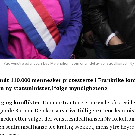
Ytre venstreleder Jean-Luc Mélenchon, som er en del av venstrealliansen Ny f
ndt 110.000 mennesker protesterte i Frankrike lør
m ny statsminister, ifølge myndighetene.
ig og konflikter
: Demonstrantene er rasende på presid
 gamle Barnier. Den konservative tidligere utenriksminis
neder etter valget der venstresidealliansen Ny folkefron
en sentrumsallianse ble kraftig svekket, mens ytre høyre
eltparti.