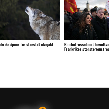
Haugesund
nkrike åpner for storstilt ulvejakt
Bombetrussel mot hovedkvar
Frankrikes største venstre
parti