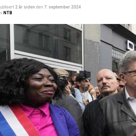
ublisert
2 år siden
den
7. september 2024
v
NTB