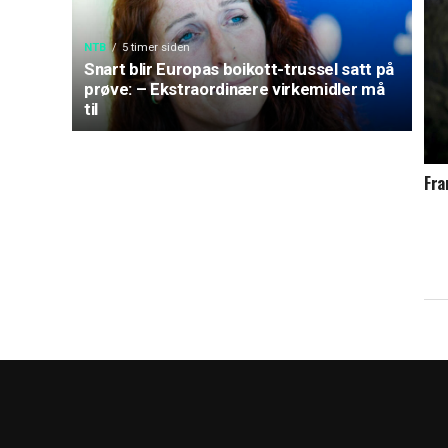
NTB
5 timer siden
Snart blir Europas boikott-trussel satt på
prøve: – Ekstraordinære virkemidler må
til
Fra