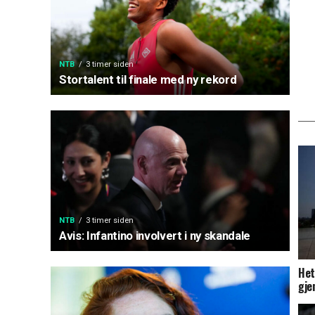
NTB
3 timer siden
Stortalent til finale med ny rekord
NTB
3 timer siden
Avis: Infantino involvert i ny skandale
Het
gje