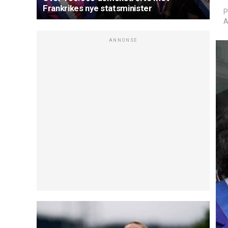
Frankrikes nye statsminister
P
A
ANNONSE