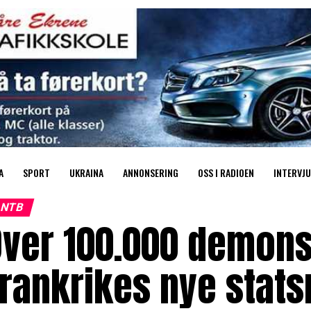
A
SPORT
UKRAINA
ANNONSERING
OSS I RADIOEN
INTERVJU
NTB
Over 100.000 demons
rankrikes nye stats