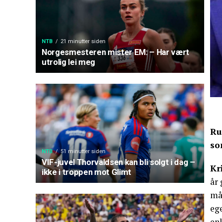
NTB
21 minutter siden
Norgesmesteren mister EM: – Har vært
utrolig lei meg
Ru
so
NTB
51 minutter siden
VIF-juvel Thorvaldsen kan bli solgt i dag –
Kr
ikke i troppen mot Glimt
år
må
eg
enk