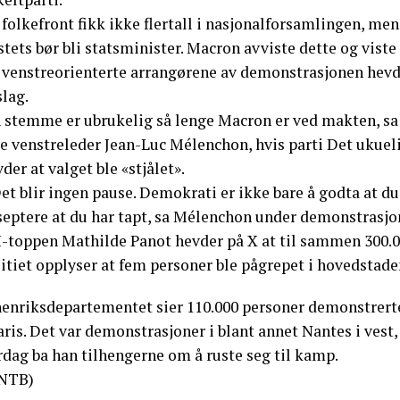
 folkefront fikk ikke flertall i nasjonalforsamlingen, 
tets bør bli statsminister. Macron avviste dette og viste 
 venstreorienterte arrangørene av demonstrasjonen hevde
lag.
Å stemme er ubrukelig så lenge Macron er ved makten, sa
e venstreleder Jean-Luc Mélenchon, hvis parti Det ukueli
der at valget ble «stjålet».
et blir ingen pause. Demokrati er ikke bare å godta at du
septere at du har tapt, sa Mélenchon under demonstrasjo
I-toppen Mathilde Panot hevder på X at til sammen 300.00
itiet opplyser at fem personer ble pågrepet i hovedstade
nenriksdepartementet sier 110.000 personer demonstrerte
aris. Det var demonstrasjoner i blant annet Nantes i vest,
rdag ba han tilhengerne om å ruste seg til kamp.
NTB)