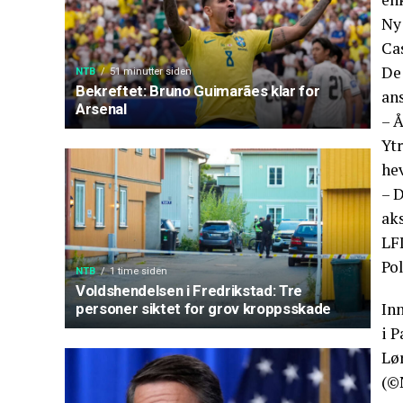
Ny
Cas
De
NTB
51 minutter siden
Bekreftet: Bruno Guimarães klar for
ans
Arsenal
– 
Ytr
hev
– D
ak
LF
Pol
NTB
1 time siden
Voldshendelsen i Fredrikstad: Tre
In
personer siktet for grov kroppsskade
i P
Lø
(©