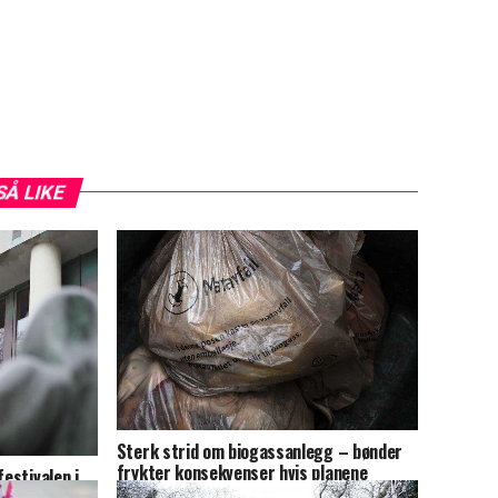
SÅ LIKE
Sterk strid om biogassanlegg – bønder
frykter konsekvenser hvis planene
festivalen i
stoppes