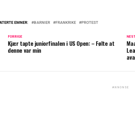
ATERTE EMNER:
BARNIER
FRANKRIKE
PROTEST
FORRIGE
NES
Kjær tapte juniorfinalen i US Open: – Følte at
Maa
denne var min
Lea
ava
ANNONSE