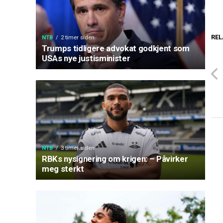
REL
NTB
2 timer siden
Trumps tidligere advokat godkjent som
USAs nye justisminister
NTB
3 timer siden
RBKs nysignering om krigen: – Påvirker
meg sterkt