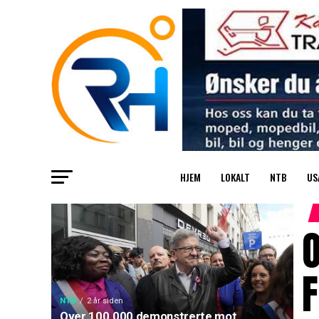
HJEM
LOKALT
NTB
US
F
NTB
2 år siden
Over 100.000 demonstrerte mot