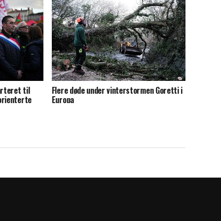
teret til
Flere døde under vinterstormen Goretti i
orienterte
Europa