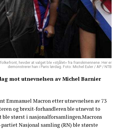
olkefront, hevder at valget ble «stjålet» fra franskmennene. Her er
demonstrerer han i Paris lørdag. Foto: Michel Euler / AP / NTB
dag mot utnevnelsen av Michel Barnier
ent Emmanuel Macron etter utnevnelsen av 73
teren og brexit-forhandleren ble utnevnt to
t ble størst i nasjonalforsamlingen.Macrons
-partiet Nasjonal samling (RN) ble største