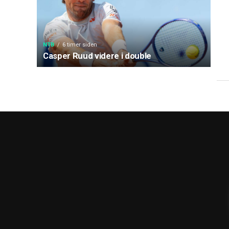
NTB
6 timer siden
Casper Ruud videre i double