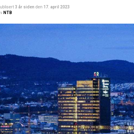
ublisert
3 år siden
den
17. april 2023
v
NTB