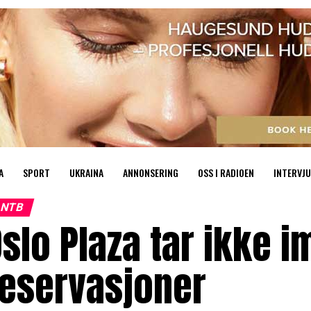
A
SPORT
UKRAINA
ANNONSERING
OSS I RADIOEN
INTERVJU
NTB
slo Plaza tar ikke i
reservasjoner