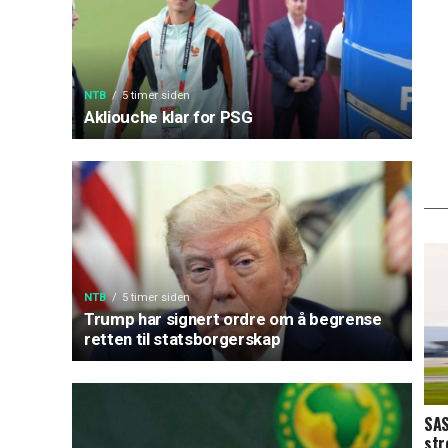
NTB
5 timer siden
Akliouche klar for PSG
NTB
5 timer siden
Trump har signert ordre om å begrense
retten til statsborgerskap
SAS
str