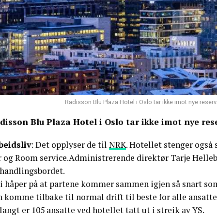
Radisson Blu Plaza Hotel i Oslo tar ikke imot nye rese
disson Blu Plaza Hotel i Oslo tar ikke imot nye res
beidsliv
: Det opplyser de til
NRK
. Hotellet stenger også
r og Room service.Administrerende direktør Tarje Helleb
rhandlingsbordet.
Vi håper på at partene kommer sammen igjen så snart som 
 komme tilbake til normal drift til beste for alle ansatte 
langt er 105 ansatte ved hotellet tatt ut i streik av YS.