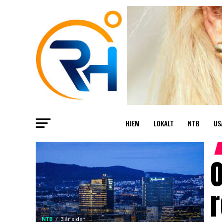
HJEM
LOKALT
NTB
US
O
NTB
3 år siden