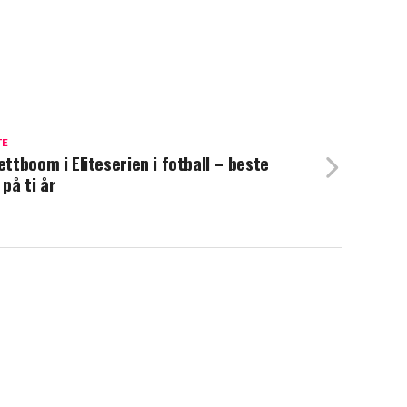
TE
lettboom i Eliteserien i fotball – beste
 på ti år