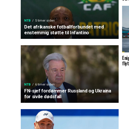
NTB
5 timer siden
Det afrikanske fotballforbundet med
enstemmig støtte til Infantino
Eni
fly
NTB
6 timer siden
FN-sjef fordømmer Russland og Ukraina
for sivile dødsfall