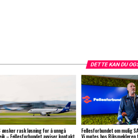
DETTE KAN DU OG
 ønsker rask løsning for å unngå
Fellesforbundet om mulig S
eik – Fellesforbundet avviser kontakt
Vi møtes hos Riksmekleren 