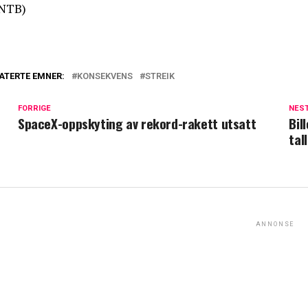
NTB)
ATERTE EMNER:
KONSEKVENS
STREIK
FORRIGE
NES
SpaceX-oppskyting av rekord-rakett utsatt
Bil
tall
ANNONSE