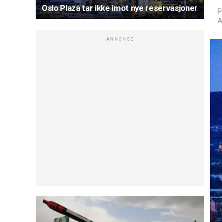
Oslo Plaza tar ikke imot nye reservasjoner
P
A
ANNONSE