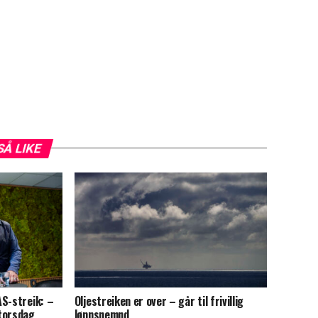
SÅ LIKE
AS-streik: –
Oljestreiken er over – går til frivillig
torsdag
lønnsnemnd