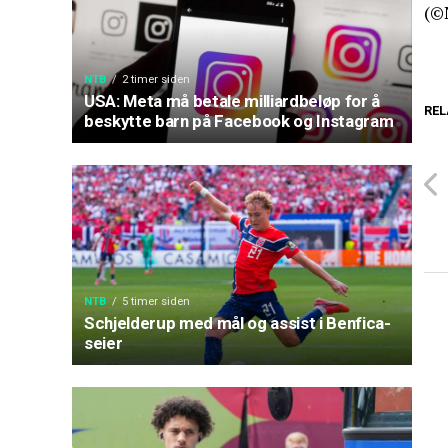
(©
NTB
2 timer siden
USA: Meta må betale milliardbeløp for å
REL
beskytte barn på Facebook og Instagram
NTB
5 timer siden
Schjelderup med mål og assist i Benfica-
seier