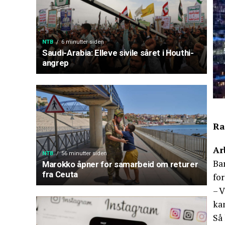
NTB
6 minutter siden
Saudi-Arabia: Elleve sivile såret i Houthi-
angrep
Ra
Ar
NTB
56 minutter siden
Ba
Marokko åpner for samarbeid om returer
fra Ceuta
fo
– 
kan
Så 