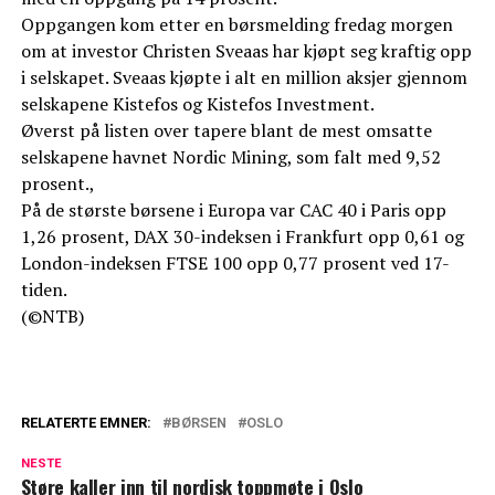
Oppgangen kom etter en børsmelding fredag morgen
om at investor Christen Sveaas har kjøpt seg kraftig opp
i selskapet. Sveaas kjøpte i alt en million aksjer gjennom
selskapene Kistefos og Kistefos Investment.
Øverst på listen over tapere blant de mest omsatte
selskapene havnet Nordic Mining, som falt med 9,52
prosent.,
På de største børsene i Europa var CAC 40 i Paris opp
1,26 prosent, DAX 30-indeksen i Frankfurt opp 0,61 og
London-indeksen FTSE 100 opp 0,77 prosent ved 17-
tiden.
(©NTB)
RELATERTE EMNER:
BØRSEN
OSLO
NESTE
Støre kaller inn til nordisk toppmøte i Oslo