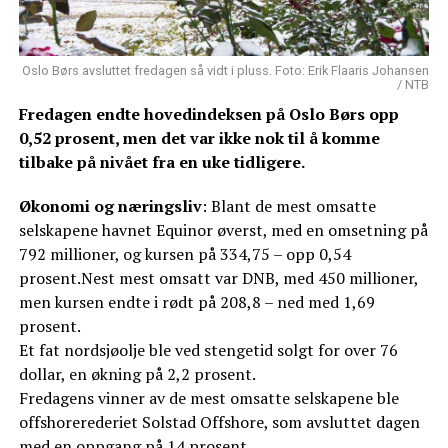
Oslo Børs avsluttet fredagen så vidt i pluss. Foto: Erik Flaaris Johansen
/ NTB
Fredagen endte hovedindeksen på Oslo Børs opp
0,52 prosent, men det var ikke nok til å komme
tilbake på nivået fra en uke tidligere.
Økonomi og næringsliv
: Blant de mest omsatte
selskapene havnet Equinor øverst, med en omsetning på
792 millioner, og kursen på 334,75 – opp 0,54
prosent.Nest mest omsatt var DNB, med 450 millioner,
men kursen endte i rødt på 208,8 – ned med 1,69
prosent.
Et fat nordsjøolje ble ved stengetid solgt for over 76
dollar, en økning på 2,2 prosent.
Fredagens vinner av de mest omsatte selskapene ble
offshorerederiet Solstad Offshore, som avsluttet dagen
med en oppgang på 14 prosent.