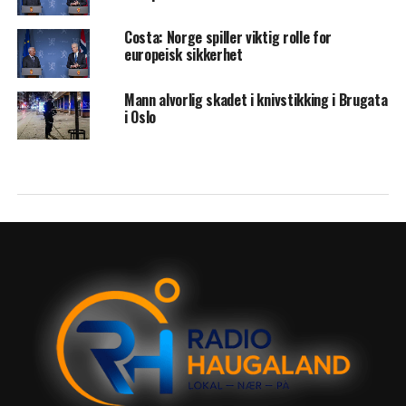
Costa: Norge spiller viktig rolle for
europeisk sikkerhet
Mann alvorlig skadet i knivstikking i Brugata
i Oslo