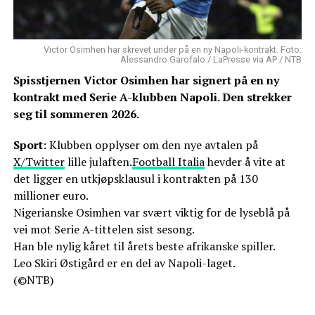
Victor Osimhen har skrevet under på en ny Napoli-kontrakt. Foto:
Alessandro Garofalo / LaPresse via AP / NTB
Spisstjernen Victor Osimhen har signert på en ny
kontrakt med Serie A-klubben Napoli. Den strekker
seg til sommeren 2026.
Sport
: Klubben opplyser om den nye avtalen på
X/Twitter
lille julaften.
Football Italia
hevder å vite at
det ligger en utkjøpsklausul i kontrakten på 130
millioner euro.
Nigerianske Osimhen var svært viktig for de lyseblå på
vei mot Serie A-tittelen sist sesong.
Han ble nylig kåret til årets beste afrikanske spiller.
Leo Skiri Østigård er en del av Napoli-laget.
(©NTB)