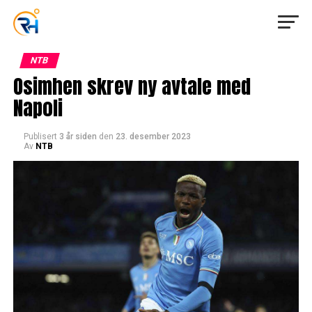
NTB
Osimhen skrev ny avtale med
Napoli
Publisert
3 år siden
den
23. desember 2023
Av
NTB