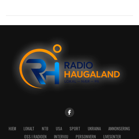
HJEM
LOKALT
NTB
USA
SPORT
UKRAINA
ANNONSERING
OSS I RADIOEN
INTERVJU
PERSONVERN
LIVESENTER