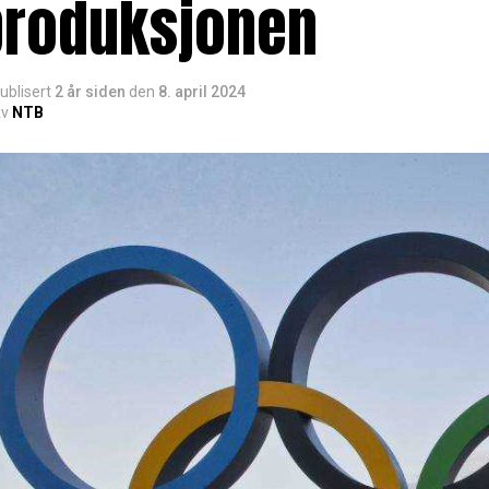
produksjonen
ublisert
2 år siden
den
8. april 2024
v
NTB