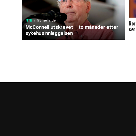
NTB
5 timer siden
Nor
McConnell utskrevet – to måneder etter
ser
sykehusinnleggelsen