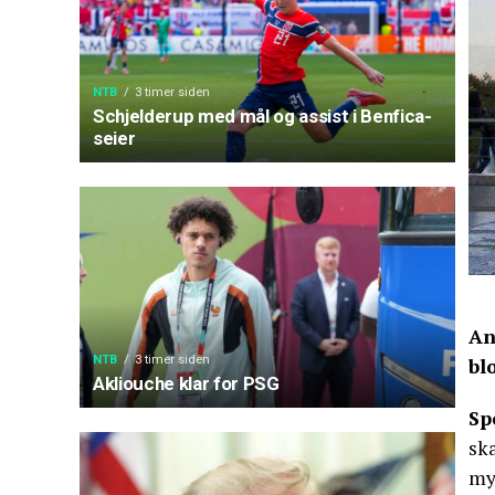
NTB
3 timer siden
Schjelderup med mål og assist i Benfica-
seier
An
NTB
3 timer siden
bl
Akliouche klar for PSG
Sp
sk
myn