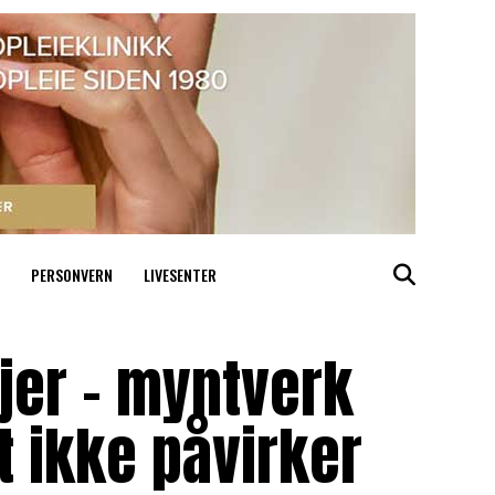
PERSONVERN
LIVESENTER
jer – myntverk
 ikke påvirker