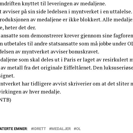
mdriften knyttet til leveringen av medaljene.
 avviser på sin side ledelsen i myntverket i en uttalelse.
roduksjonen av medaljene er ikke blokkert. Alle medaljene 
e, heter det der.
 ansatte som demonstrerer krever gjennom sine fagforen
m utbetales til andre statsansatte som må jobbe under OL
delsen av myntverket avviser bonuskravet.
aljene som skal deles ut i Paris er laget av resirkulert 
 av metall fra det originale Eiffeltårnet. Den luksuseri
signet.
tverket har tidligere avvist skriverier om at det sliter m
virkingen av hver medalje.
NTB)
ATERTE EMNER:
IDRETT
MEDALJER
OL