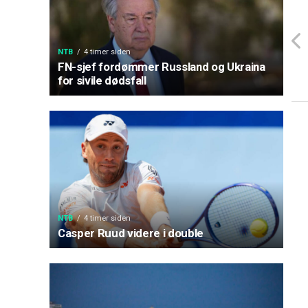
NTB
4 timer siden
FN-sjef fordømmer Russland og Ukraina
for sivile dødsfall
NTB
4 timer siden
Casper Ruud videre i double