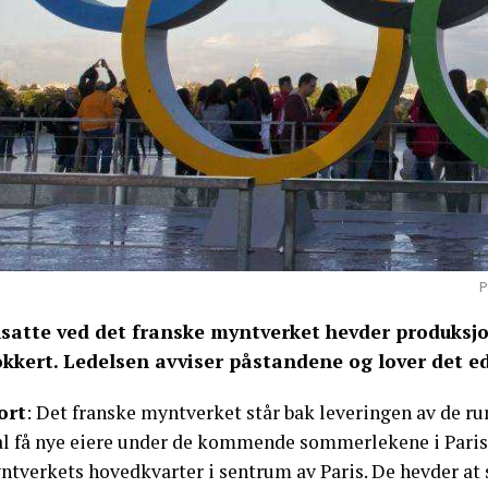
P
satte ved det franske myntverket hevder produksjo
okkert. Ledelsen avviser påstandene og lover det edl
ort
: Det franske myntverket står bak leveringen av de ru
al få nye eiere under de kommende sommerlekene i Paris
tverkets hovedkvarter i sentrum av Paris. De hevder at s