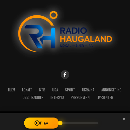
HJEM
LOKALT
NTB
USA
SPORT
UKRAINA
ANNONSERING
OSS I RADIOEN
INTERVJU
PERSONVERN
LIVESENTER
×
Copyright © 2026 A-Media AS | Radio Haugaland - Haraldsgata 114,
Play
5527 Haugesund - Mail: post@radioh.no - Telefon: 52717273