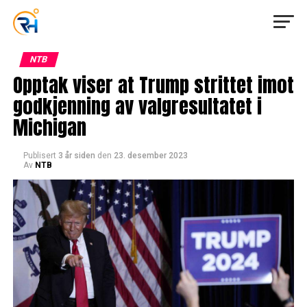
NTB
Opptak viser at Trump strittet imot
godkjenning av valgresultatet i
Michigan
Publisert
3 år siden
den
23. desember 2023
Av
NTB