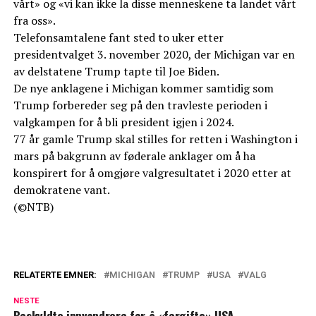
vårt» og «vi kan ikke la disse menneskene ta landet vårt
fra oss».
Telefonsamtalene fant sted to uker etter
presidentvalget 3. november 2020, der Michigan var en
av delstatene Trump tapte til Joe Biden.
De nye anklagene i Michigan kommer samtidig som
Trump forbereder seg på den travleste perioden i
valgkampen for å bli president igjen i 2024.
77 år gamle Trump skal stilles for retten i Washington i
mars på bakgrunn av føderale anklager om å ha
konspirert for å omgjøre valgresultatet i 2020 etter at
demokratene vant.
(©NTB)
RELATERTE EMNER:
MICHIGAN
TRUMP
USA
VALG
NESTE
Beskyldte innvandrere for å «forgifte» USA