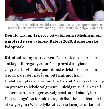
Tidligere president Donald Trump under et valgkamparrangement i
Coralville i delstaten Iowa onsdag. Foto: Charlie Neibergall / AP / NTB
Donald Trump la press på valgmenn i Michigan om
å motsette seg valgresultatet i 2020, ifølge ferske
lydopptak.
Kriminalitet og rettsvesen
: Ekspresidenten er allerede
anklaget flere ganger for å ha prøvd å omgjøre
valgresultatet i ulike amerikanske delstater, deriblant i
Georgia, der det pågår en rettssak mot ham.
I telefonopptak avslørt av The Detroit News skal Trump
ha presset to lokale valgmenn i Michigan til å la være å
signere sertifiseringen av valgresultatet i sine fylker.
Han skal også ha fortalt to republikanske medlemmer i
et valgorgan i Wayne fylke at «vi må kjempe for landet