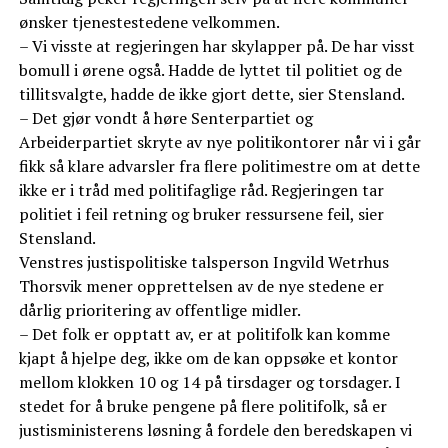
ønsker tjenestestedene velkommen.
– Vi visste at regjeringen har skylapper på. De har visst
bomull i ørene også. Hadde de lyttet til politiet og de
tillitsvalgte, hadde de ikke gjort dette, sier Stensland.
– Det gjør vondt å høre Senterpartiet og
Arbeiderpartiet skryte av nye politikontorer når vi i går
fikk så klare advarsler fra flere politimestre om at dette
ikke er i tråd med politifaglige råd. Regjeringen tar
politiet i feil retning og bruker ressursene feil, sier
Stensland.
Venstres justispolitiske talsperson Ingvild Wetrhus
Thorsvik mener opprettelsen av de nye stedene er
dårlig prioritering av offentlige midler.
– Det folk er opptatt av, er at politifolk kan komme
kjapt å hjelpe deg, ikke om de kan oppsøke et kontor
mellom klokken 10 og 14 på tirsdager og torsdager. I
stedet for å bruke pengene på flere politifolk, så er
justisministerens løsning å fordele den beredskapen vi