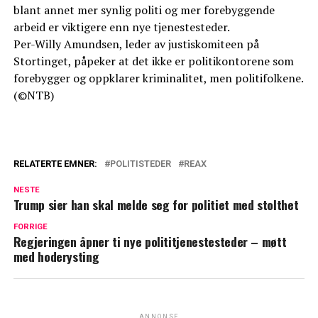
blant annet mer synlig politi og mer forebyggende
arbeid er viktigere enn nye tjenestesteder.
Per-Willy Amundsen, leder av justiskomiteen på
Stortinget, påpeker at det ikke er politikontorene som
forebygger og oppklarer kriminalitet, men politifolkene.
(©NTB)
RELATERTE EMNER:
POLITISTEDER
REAX
NESTE
Trump sier han skal melde seg for politiet med stolthet
FORRIGE
Regjeringen åpner ti nye polititjenestesteder – møtt
med hoderysting
ANNONSE