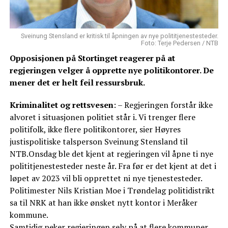
Sveinung Stensland er kritisk til åpningen av nye polititjenestesteder.
Foto: Terje Pedersen / NTB
Opposisjonen på Stortinget reagerer på at
regjeringen velger å opprette nye politikontorer. De
mener det er helt feil ressursbruk.
Kriminalitet og rettsvesen
: – Regjeringen forstår ikke
alvoret i situasjonen politiet står i. Vi trenger flere
politifolk, ikke flere politikontorer, sier Høyres
justispolitiske talsperson Sveinung Stensland til
NTB.Onsdag ble det kjent at regjeringen vil åpne ti nye
polititjenestesteder neste år. Fra før er det kjent at det i
løpet av 2023 vil bli opprettet ni nye tjenestesteder.
Politimester Nils Kristian Moe i Trøndelag politidistrikt
sa til NRK at han ikke ønsket nytt kontor i Meråker
kommune.
Samtidig peker regjeringen selv på at flere kommuner