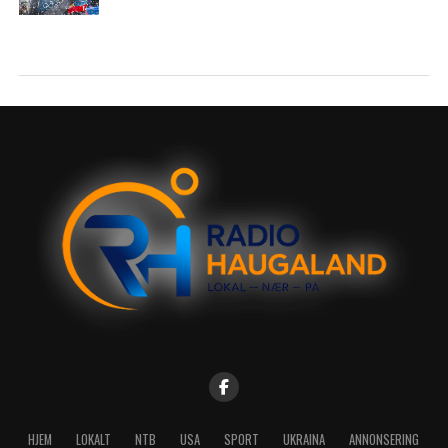
HJEM
LOKALT
NTB
USA
SPORT
UKRAINA
ANNONSERING