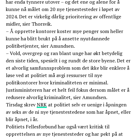
har enda tynnere utover – og det ene og alene for å
kunne nå målet om 20 nye tjenestesteder i løpet av
2024. Det er virkelig dårlig prioritering av offentlige
midler, sier Thorsvik.
– Å opprette kontorer koster mye penger som heller
kunne ha blitt brukt på å ansette nyutdannede
politibetjenter, sier Amundsen.
– Vold, overgrep og ran blant unge har økt betydelig
den siste tiden, spesielt i og rundt de store byene. Det er
et alvorlig samfunnsproblem som det ikke blir enklere å
løse ved at politiet må avgi ressurser til nye
politikontorer hvor kriminaliteten er minimal.
Justisministeren har et helt feil fokus dersom målet er å
redusere alvorlig kriminalitet, sier Amundsen.
Tirsdag skrev
NRK
at politiet selv er uenige i åpningen
av seks av de ni nye tjenestestedene som har åpnet, eller
blir åpnet, i år.
Politiets Fellesforbund har også vært kritisk til
opprettelsen av nye tjenestesteder og har pekt på at