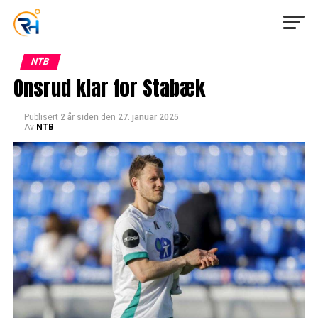
NTB
Onsrud klar for Stabæk
Publisert
2 år siden
den
27. januar 2025
Av
NTB