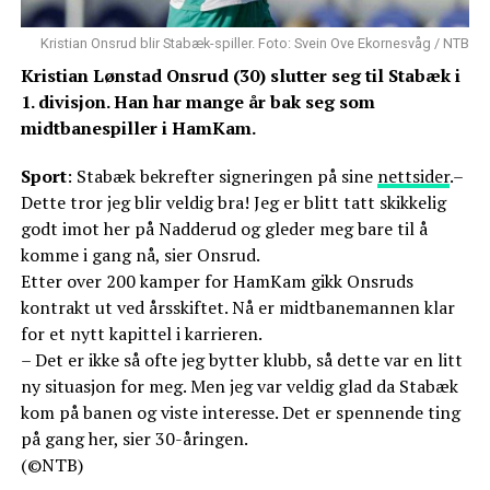
Kristian Onsrud blir Stabæk-spiller. Foto: Svein Ove Ekornesvåg / NTB
Kristian Lønstad Onsrud (30) slutter seg til Stabæk i
1. divisjon. Han har mange år bak seg som
midtbanespiller i HamKam.
Sport
: Stabæk bekrefter signeringen på sine
nettsider
.–
Dette tror jeg blir veldig bra! Jeg er blitt tatt skikkelig
godt imot her på Nadderud og gleder meg bare til å
komme i gang nå, sier Onsrud.
Etter over 200 kamper for HamKam gikk Onsruds
kontrakt ut ved årsskiftet. Nå er midtbanemannen klar
for et nytt kapittel i karrieren.
– Det er ikke så ofte jeg bytter klubb, så dette var en litt
ny situasjon for meg. Men jeg var veldig glad da Stabæk
kom på banen og viste interesse. Det er spennende ting
på gang her, sier 30-åringen.
(©NTB)