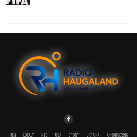
HJEM
LOKALT
NTB
USA
SPORT
UKRAINA
ANNONSERING