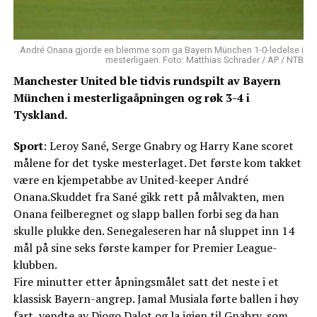
André Onana gjorde en blemme som ga Bayern München 1-0-ledelse i
mesterligaen. Foto: Matthias Schrader / AP / NTB
Manchester United ble tidvis rundspilt av Bayern
München i mesterligaåpningen og røk 3-4 i
Tyskland.
Sport
: Leroy Sané, Serge Gnabry og Harry Kane scoret
målene for det tyske mesterlaget. Det første kom takket
være en kjempetabbe av United-keeper André
Onana.Skuddet fra Sané gikk rett på målvakten, men
Onana feilberegnet og slapp ballen forbi seg da han
skulle plukke den. Senegaleseren har nå sluppet inn 14
mål på sine seks første kamper for Premier League-
klubben.
Fire minutter etter åpningsmålet satt det neste i et
klassisk Bayern-angrep. Jamal Musiala førte ballen i høy
fart, vendte av Diogo Dalot og la igjen til Gnabry, som