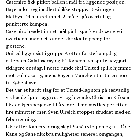
Casemiro fikk pirket ballen i mål fra liggende posisjon.
Bayern lot seg imidlertid ikke stoppe. 18-åringen
Mathys Tel hamret inn 4-2-målet på overtid og
punkterte kampen.
Casemiro headet inn et mål på frispark enda senere i
overtiden, men det kunne ikke skaffe poeng for
gjestene.
United ligger sist i gruppe A etter første kampdag
ettersom Galatasaray og FC København spilte uavgjort
tidligere onsdag. I neste runde skal United spille hjemme
mot Galatasaray, mens Bayern München tar turen nord
til København.
Det var et hardt slag for et United-lag som på sedvanlig
vis hadde åpnet aggressivt og lovende. Christian Eriksen
fikk en kjempesjanse til å score alene med keeper etter
fire minutter, men Sven Ulreich stoppet skuddet med en
feberredning.
Like etter Kanes scoring skjøt Sané i stolpen og ut. Både
Kane og Sané fikk bra muligheter senere i omgangen,