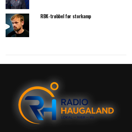
RBK-trøbbel før storkamp