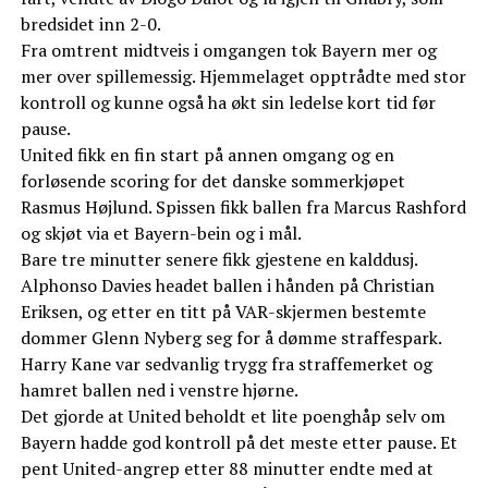
bredsidet inn 2-0.
Fra omtrent midtveis i omgangen tok Bayern mer og
mer over spillemessig. Hjemmelaget opptrådte med stor
kontroll og kunne også ha økt sin ledelse kort tid før
pause.
United fikk en fin start på annen omgang og en
forløsende scoring for det danske sommerkjøpet
Rasmus Højlund. Spissen fikk ballen fra Marcus Rashford
og skjøt via et Bayern-bein og i mål.
Bare tre minutter senere fikk gjestene en kalddusj.
Alphonso Davies headet ballen i hånden på Christian
Eriksen, og etter en titt på VAR-skjermen bestemte
dommer Glenn Nyberg seg for å dømme straffespark.
Harry Kane var sedvanlig trygg fra straffemerket og
hamret ballen ned i venstre hjørne.
Det gjorde at United beholdt et lite poenghåp selv om
Bayern hadde god kontroll på det meste etter pause. Et
pent United-angrep etter 88 minutter endte med at