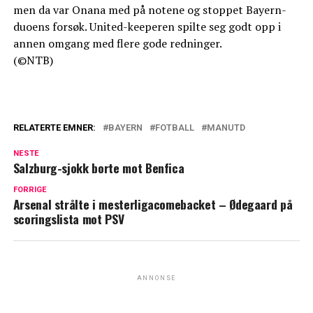
men da var Onana med på notene og stoppet Bayern-
duoens forsøk. United-keeperen spilte seg godt opp i
annen omgang med flere gode redninger.
(©NTB)
RELATERTE EMNER:
BAYERN
FOTBALL
MANUTD
NESTE
Salzburg-sjokk borte mot Benfica
FORRIGE
Arsenal strålte i mesterligacomebacket – Ødegaard på
scoringslista mot PSV
ANNONSE