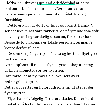
Klokka 7.36 skriver
Oppland Arbeiderblad
at de to
omkomne ble hentet ut i natt. Det er antatt at
havarikommisjonen kommer til området tirsdag
formiddag.
– Dette er klart at dette er først og fremst tragisk. Vi
sender ikke minst våre tanker til de pårørende som står i
en veldig tøff og vanskelig situasjon, fortsetter han.
Begge de to omkomne er lokale personer, og mange
kjente derfor til dem.
– De som var på flystripa, både så og hørte at flyet gikk
ned, sier han.
Berg opplyser til NTB at flyet styrtet i skogsterreng
cirka en kilometer sør for flystripa.
Han forteller at flyvraket ble lokalisert av et
redningshelikopter.
Det er opprettet en flyforbudssone rundt stedet der
flyet styrtet.
– Flyet har selvfølgelig fått store skader. Det er hardt
merket av å ha truffet bakken hardt, sier han til avisen.