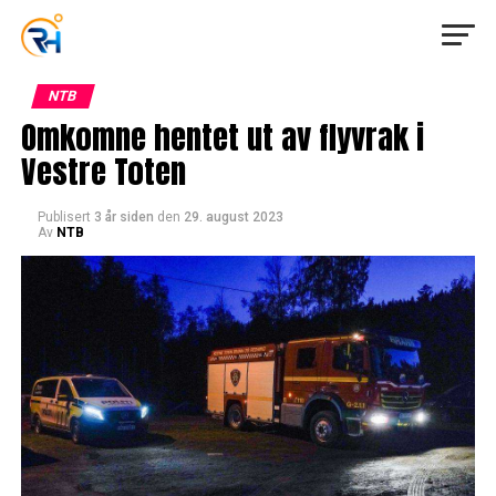
NTB
Omkomne hentet ut av flyvrak i
Vestre Toten
Publisert
3 år siden
den
29. august 2023
Av
NTB