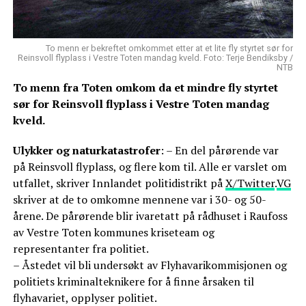
To menn er bekreftet omkommet etter at et lite fly styrtet sør for
Reinsvoll flyplass i Vestre Toten mandag kveld. Foto: Terje Bendiksby /
NTB
To menn fra Toten omkom da et mindre fly styrtet
sør for Reinsvoll flyplass i Vestre Toten mandag
kveld.
Ulykker og naturkatastrofer
: – En del pårørende var
på Reinsvoll flyplass, og flere kom til. Alle er varslet om
utfallet, skriver Innlandet politidistrikt på
X/Twitter
.
VG
skriver at de to omkomne mennene var i 30- og 50-
årene. De pårørende blir ivaretatt på rådhuset i Raufoss
av Vestre Toten kommunes kriseteam og
representanter fra politiet.
– Åstedet vil bli undersøkt av Flyhavarikommisjonen og
politiets kriminalteknikere for å finne årsaken til
flyhavariet, opplyser politiet.