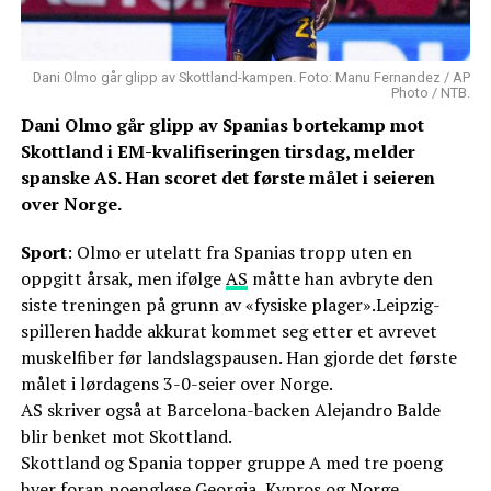
Dani Olmo går glipp av Skottland-kampen. Foto: Manu Fernandez / AP
Photo / NTB.
Dani Olmo går glipp av Spanias bortekamp mot
Skottland i EM-kvalifiseringen tirsdag, melder
spanske AS. Han scoret det første målet i seieren
over Norge.
Sport
: Olmo er utelatt fra Spanias tropp uten en
oppgitt årsak, men ifølge
AS
måtte han avbryte den
siste treningen på grunn av «fysiske plager».Leipzig-
spilleren hadde akkurat kommet seg etter et avrevet
muskelfiber før landslagspausen. Han gjorde det første
målet i lørdagens 3-0-seier over Norge.
AS skriver også at Barcelona-backen Alejandro Balde
blir benket mot Skottland.
Skottland og Spania topper gruppe A med tre poeng
hver foran poengløse Georgia, Kypros og Norge.