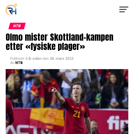
NTB
Olmo mister Skottland-kampen
etter «fysiske plager»
Publisert
3 år siden
den
28. mars 2023
Av
NTB