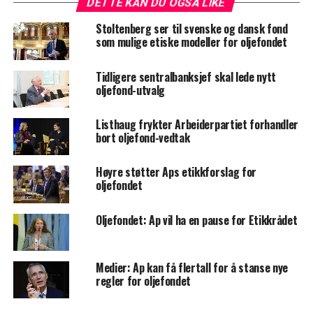
DETTE KAN DU OGSÅ LIKE
Stoltenberg ser til svenske og dansk fond
som mulige etiske modeller for oljefondet
Tidligere sentralbanksjef skal lede nytt
oljefond-utvalg
Listhaug frykter Arbeiderpartiet forhandler
bort oljefond-vedtak
Høyre støtter Aps etikkforslag for
oljefondet
Oljefondet: Ap vil ha en pause for Etikkrådet
Medier: Ap kan få flertall for å stanse nye
regler for oljefondet