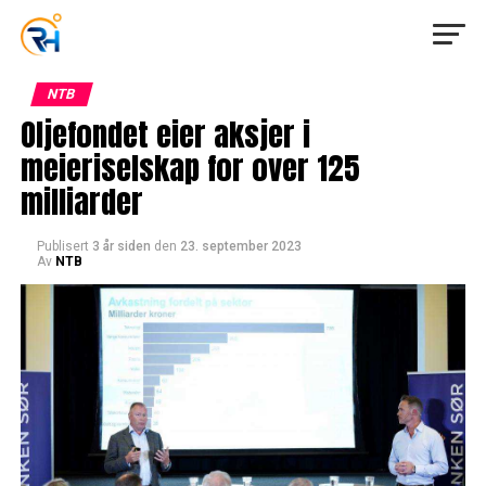
NTB
Oljefondet eier aksjer i
meieriselskap for over 125
milliarder
Publisert
3 år siden
den
23. september 2023
Av
NTB