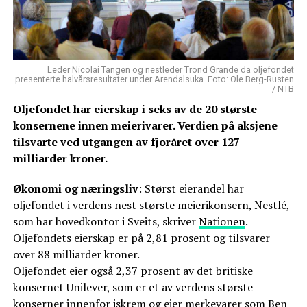
Leder Nicolai Tangen og nestleder Trond Grande da oljefondet
presenterte halvårsresultater under Arendalsuka. Foto: Ole Berg-Rusten
/ NTB
Oljefondet har eierskap i seks av de 20 største
konsernene innen meierivarer. Verdien på aksjene
tilsvarte ved utgangen av fjoråret over 127
milliarder kroner.
Økonomi og næringsliv
: Størst eierandel har
oljefondet i verdens nest største meierikonsern, Nestlé,
som har hovedkontor i Sveits, skriver
Nationen
.
Oljefondets eierskap er på 2,81 prosent og tilsvarer
over 88 milliarder kroner.
Oljefondet eier også 2,37 prosent av det britiske
konsernet Unilever, som er et av verdens største
konserner innenfor iskrem og eier merkevarer som Ben