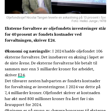
Oljefondssjef Nicolai Tangen leverte en avkastning på 13 prosent i fjor.
Foto: Heiko Junge / NTB
Eksterne forvaltere av oljefondets investeringer står
for 40 prosent av fondets kostnader ved
forvaltningen, skriver E24.
Økonomi og næringsliv
: I 2024 hadde oljefondet 106
eksterne forvaltere. Det innebærer en økning i løpet av
de siste årene. De eksterne forvalterne ble betalt til
sammen mer enn 3 milliarder kroner for arbeidet,
skriver
E24
.
Det tilsvarer nesten halvparten av fondets kostnader
for forvaltning av investeringene. I 2024 var dette på
7,4 milliarder kroner. Oljefondet skriver at kostnaden
har økt med 800 millioner kroner fra året før i sin
årsrapport for 2024.
Økningen er på grunn av «høyere honorarer til eksterne