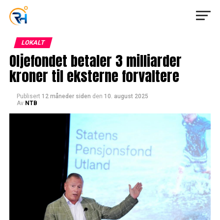
LOKALT
Oljefondet betaler 3 milliarder
kroner til eksterne forvaltere
Publisert
12 måneder siden
den
10. august 2025
Av
NTB