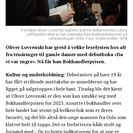
Forfatter Oliver Lovrenski signerer bok for kulturminister Lubna
Jafferyetter etter at hun overrakte ham Bokhandlerprisen på
Litteraturhuset i Oslo. Foto: Emilie Holtet / NTB
Oliver Lovrenski har greid å vekke leselysten hos alt
fra tenåringer til gamle damer med debutboka «Da
vi var yngre». Nå får han Bokhandlerprisen.
Kultur og underholdning
: Debutanten på bare 19 år
har fått strålende mottakelse av anmelderne og har
ligget på salgstoppen i hele høst. Tirsdag ble det kjent
at Oliver Lovrenski er den som kan smykke seg med
Bokhandlerprisen for 2023. Ansatte i bokhandler over
hele landet har stemt på hvilken bok som er deres
favoritt, og det ble altså den unge mannen fra Oslo som
klatret helt til topps. Det er forfatteren både stolt og
fornøyd med.– De to beste indikatorene for at noe er