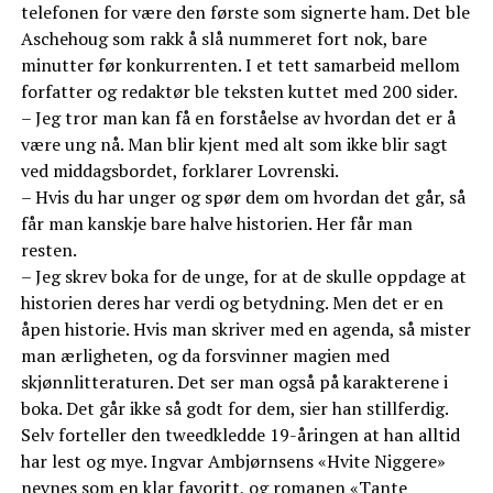
telefonen for være den første som signerte ham. Det ble
Aschehoug som rakk å slå nummeret fort nok, bare
minutter før konkurrenten. I et tett samarbeid mellom
forfatter og redaktør ble teksten kuttet med 200 sider.
– Jeg tror man kan få en forståelse av hvordan det er å
være ung nå. Man blir kjent med alt som ikke blir sagt
ved middagsbordet, forklarer Lovrenski.
– Hvis du har unger og spør dem om hvordan det går, så
får man kanskje bare halve historien. Her får man
resten.
– Jeg skrev boka for de unge, for at de skulle oppdage at
historien deres har verdi og betydning. Men det er en
åpen historie. Hvis man skriver med en agenda, så mister
man ærligheten, og da forsvinner magien med
skjønnlitteraturen. Det ser man også på karakterene i
boka. Det går ikke så godt for dem, sier han stillferdig.
Selv forteller den tweedkledde 19-åringen at han alltid
har lest og mye. Ingvar Ambjørnsens «Hvite Niggere»
nevnes som en klar favoritt, og romanen «Tante