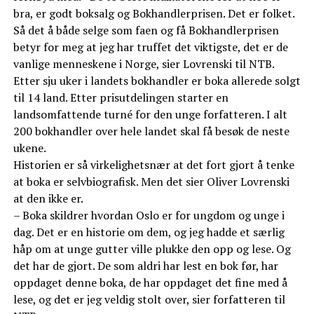
bra, er godt boksalg og Bokhandlerprisen. Det er folket.
Så det å både selge som faen og få Bokhandlerprisen
betyr for meg at jeg har truffet det viktigste, det er de
vanlige menneskene i Norge, sier Lovrenski til NTB.
Etter sju uker i landets bokhandler er boka allerede solgt
til 14 land. Etter prisutdelingen starter en
landsomfattende turné for den unge forfatteren. I alt
200 bokhandler over hele landet skal få besøk de neste
ukene.
Historien er så virkelighetsnær at det fort gjort å tenke
at boka er selvbiografisk. Men det sier Oliver Lovrenski
at den ikke er.
– Boka skildrer hvordan Oslo er for ungdom og unge i
dag. Det er en historie om dem, og jeg hadde et særlig
håp om at unge gutter ville plukke den opp og lese. Og
det har de gjort. De som aldri har lest en bok før, har
oppdaget denne boka, de har oppdaget det fine med å
lese, og det er jeg veldig stolt over, sier forfatteren til