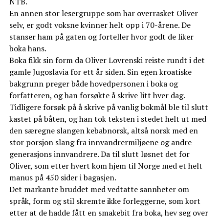
NTB.
En annen stor lesergruppe som har overrasket Oliver
selv, er godt voksne kvinner helt opp i 70-årene. De
stanser ham på gaten og forteller hvor godt de liker
boka hans.
Boka fikk sin form da Oliver Lovrenski reiste rundt i det
gamle Jugoslavia for ett år siden. Sin egen kroatiske
bakgrunn preger både hovedpersonen i boka og
forfatteren, og han forsøkte å skrive litt hver dag.
Tidligere forsøk på å skrive på vanlig bokmål ble til slutt
kastet på båten, og han tok teksten i stedet helt ut med
den særegne slangen kebabnorsk, altså norsk med en
stor porsjon slang fra innvandrermiljøene og andre
generasjons innvandrere. Da til slutt løsnet det for
Oliver, som etter hvert kom hjem til Norge med et helt
manus på 450 sider i bagasjen.
Det markante bruddet med vedtatte sannheter om
språk, form og stil skremte ikke forleggerne, som kort
etter at de hadde fått en smakebit fra boka, hev seg over