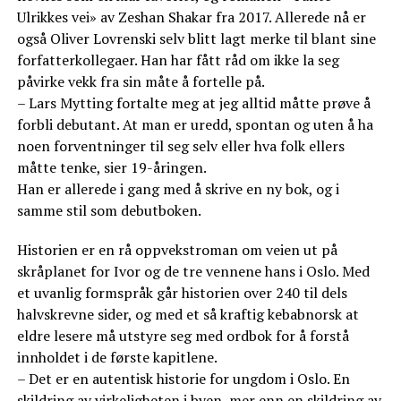
Ulrikkes vei» av Zeshan Shakar fra 2017. Allerede nå er
også Oliver Lovrenski selv blitt lagt merke til blant sine
forfatterkollegaer. Han har fått råd om ikke la seg
påvirke vekk fra sin måte å fortelle på.
– Lars Mytting fortalte meg at jeg alltid måtte prøve å
forbli debutant. At man er uredd, spontan og uten å ha
noen forventninger til seg selv eller hva folk ellers
måtte tenke, sier 19-åringen.
Han er allerede i gang med å skrive en ny bok, og i
samme stil som debutboken.
Historien er en rå oppvekstroman om veien ut på
skråplanet for Ivor og de tre vennene hans i Oslo. Med
et uvanlig formspråk går historien over 240 til dels
halvskrevne sider, og med et så kraftig kebabnorsk at
eldre lesere må utstyre seg med ordbok for å forstå
innholdet i de første kapitlene.
– Det er en autentisk historie for ungdom i Oslo. En
skildring av virkeligheten i byen, mer enn en skildring av