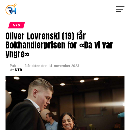
NTB
Oliver Lovrenski (19) får
Bokhandlerprisen for «Da vi var
yngre»
Publisert
3 år siden
den
14. november 2023
Av
NTB