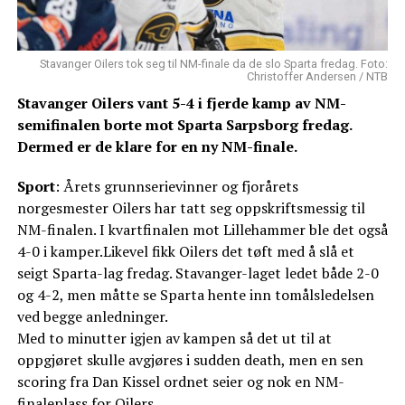
Stavanger Oilers tok seg til NM-finale da de slo Sparta fredag. Foto:
Christoffer Andersen / NTB
Stavanger Oilers vant 5-4 i fjerde kamp av NM-
semifinalen borte mot Sparta Sarpsborg fredag.
Dermed er de klare for en ny NM-finale.
Sport
: Årets grunnserievinner og fjorårets
norgesmester Oilers har tatt seg oppskriftsmessig til
NM-finalen. I kvartfinalen mot Lillehammer ble det også
4-0 i kamper.Likevel fikk Oilers det tøft med å slå et
seigt Sparta-lag fredag. Stavanger-laget ledet både 2-0
og 4-2, men måtte se Sparta hente inn tomålsledelsen
ved begge anledninger.
Med to minutter igjen av kampen så det ut til at
oppgjøret skulle avgjøres i sudden death, men en sen
scoring fra Dan Kissel ordnet seier og nok en NM-
finaleplass for Oilers.