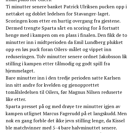
Ti minutter senere banket Patrick Ulriksen pucken opp i
nettaket og doblet ledelsen for Stavanger-laget.
Scoringen kom etter en hurtig overgang fra gjestene.
Dermed trengte Sparta sårt en scoring for å fortsatt
henge med i kampen om en plass i finalen. Den fikk de to
minutter inn i midtperioden da Emil Lundberg plukket
opp en løs puck foran Oilers-målet og vippet inn
reduseringen. Tolv minutter senere ordnet Jakobsson lik
stilling i kampen etter tålmodig og godt spill fra
hjemmelaget.
Bare minutter inn i den tredje perioden satte Karlsen
inn sitt andre for kvelden og gjenopprettet
tomålsledelsen til Oilers, før Magnus Nilsen reduserte
like etter.
Sparta presset på og med drøye tre minutter igjen av
kampen utlignet Marcus Fagerudd på et langskudd. Men
nok en gang forble det ikke jevn stilling lenge, da Kissel
ble matchvinner med 5-4 bare halvminuttet senere.