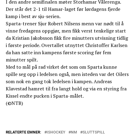
I den andre semifinalen møter Storhamar Vålerenga.
Der står det 2-1 til Hamar-laget før lørdagens fjerde
kamp i best av sju-serien.
Sparta-trener Sjur Robert Nilsens menn var nødt til å
vinne fredagens oppgjør, men fikk verst tenkelige start
da Kristian Jakobsson fikk fire minutters utvisning tidlig
i første periode. Overtallet utnyttet Christoffer Karlsen
da han satte inn kampens første scoring før fem
minutter spilt.
Med to mål på rad virket det som om Sparta kunne
spille seg opp i ledelsen også, men isteden var det Oilers
som nok en gang tok ledelsen i kampen. Andreas
Klavestad hamret til fra langt hold og via en styring fra
Kissel endte pucken i Sparta-målet.
(©NTB)
RELATERTE EMNER:
ISHOCKEY
NM
SLUTTSPILL