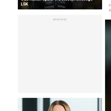
LSK
P
A
ANNONSE