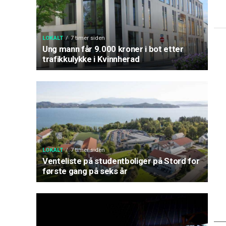
LOKALT
7 timer siden
Ung mann får 9.000 kroner i bot etter
trafikkulykke i Kvinnherad
LOKALT
7 timer siden
Venteliste på studentboliger på Stord for
første gang på seks år