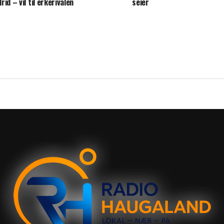
rid – vil til erkerivalen
seier