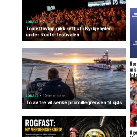
LOKALT
7 timer siden
Toalettavløp gikk rett ut i Kyrkjehølen
under Roots-festivalen
Nor
mis
Inf
LOKALT
10 timer siden
To av tre vil senke promillegrensen til sjøs
Age