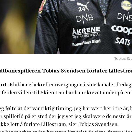
Tobias Sve
dtbanespilleren Tobias Svendsen forlater Lillestrøm
ort
: Klubbene bekrefter overgangen i sine kanaler freda
 ferden videre til Skien. Der har han skrevet under på e
eg følte at det var riktig timing. Jeg har vært her i tre år
 spilletid på et sted der jeg vet jeg skal være de neste å
ikke lett å forlate Lillestrøm, sier Tobias Svendsen.