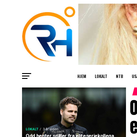
HJEM
LOKALT
NTB
US
O
e
LOKALT
3 år siden
Odd henter spiller fra eliteseriekollega