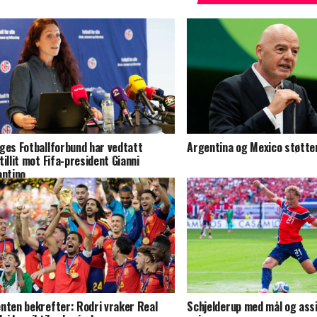
ges Fotballforbund har vedtatt
Argentina og Mexico støtter
tillit mot Fifa-president Gianni
antino
nten bekrefter: Rodri vraker Real
Schjelderup med mål og assi