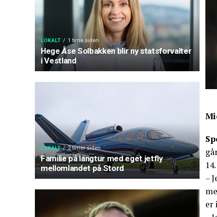
LOKALT
1 time siden
Hege Åse Solbakken blir ny statsforvalter
i Vestland
Mi
Sp
LOKALT
2 timer siden
går
Familie på langtur med eget jetfly
14.
mellomlandet på Stord
– J
mer
er 