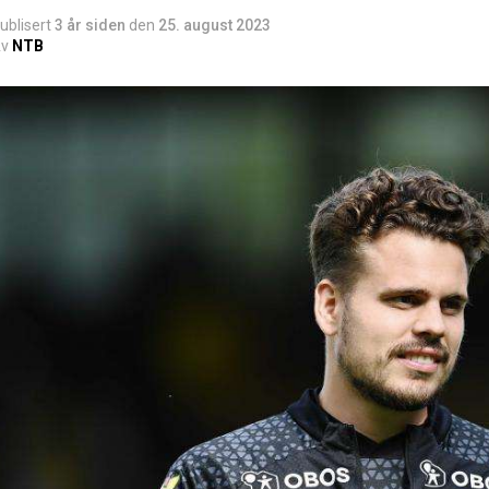
ublisert
3 år siden
den
25. august 2023
v
NTB