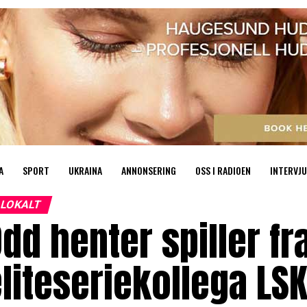
A
SPORT
UKRAINA
ANNONSERING
OSS I RADIOEN
INTERVJU
LOKALT
dd henter spiller fr
liteseriekollega LS