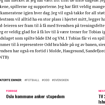
eg har merket at jeg har vært litt trist de siste dagene. Je
kene, spillerne og supporterne. Jeg har fått veldig mange
kameratene igjen hver dag. Jeg vil også takke for all støtt
lestrøm vil alltid ha en stor plass i hjertet mitt, legger ha
-leieren ser fram til å få med Svendsen på treningsfelte
eg er veldig glad for å få lov til å være trener for Tobias 
dslaget som spilte både EM og VM. I Tobias får vi en spille
mmer til å representere Odd bra både på og av banen, sie
endsen har også en fortid i Molde, Haugesund, Sandefjor
NTB)
ATERTE EMNER:
FOTBALL
ODD
SVENSKEN
FORRIGE
NES
Oslo kommune anker stupedom
TV 
Ish