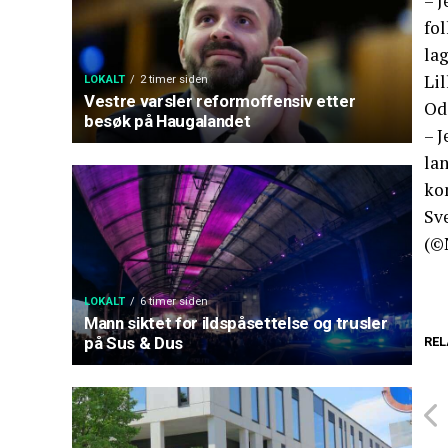
– J
fol
lag
Lil
LOKALT
2 timer siden
Vestre varsler reformoffensiv etter
Odd
besøk på Haugalandet
– J
lan
ko
Sv
(©
LOKALT
6 timer siden
Mann siktet for ildspåsettelse og trusler
på Sus & Dus
REL