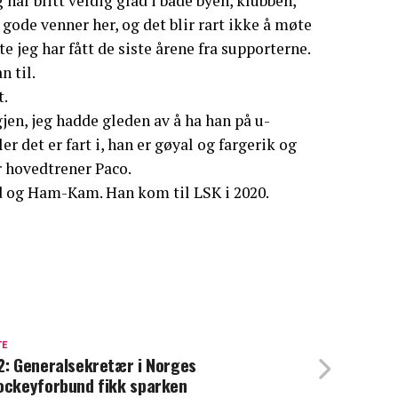
g har blitt veldig glad i både byen, klubben,
 gode venner her, og det blir rart ikke å møte
e jeg har fått de siste årene fra supporterne.
n til.
t.
igjen, jeg hadde gleden av å ha han på u-
r det er fart i, han er gøyal og fargerik og
r hovedtrener Paco.
d og Ham-Kam. Han kom til LSK i 2020.
TE
2: Generalsekretær i Norges
ockeyforbund fikk sparken