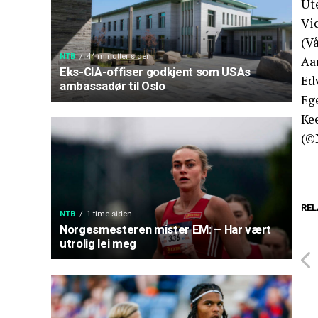
Ut
Vi
(Vå
NTB
44 minutter siden
Aa
Eks-CIA-offiser godkjent som USAs
Ed
ambassadør til Oslo
Eg
Ke
(©
REL
NTB
1 time siden
Norgesmesteren mister EM: – Har vært
utrolig lei meg