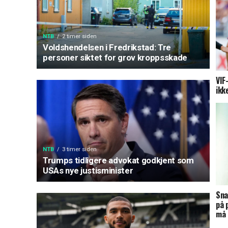
NTB
2 timer siden
Voldshendelsen i Fredrikstad: Tre
personer siktet for grov kroppsskade
VIF
ikk
NTB
3 timer siden
Trumps tidligere advokat godkjent som
USAs nye justisminister
Sna
på 
må 