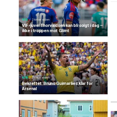
NTB
2 timer siden
VIF-juvel Thorvaldsen kan bli solgt i dag –
ikke i troppen mot Glimt
NTB
2 timer siden
Bekreftet: Bruno Guimarães klar for
Arsenal