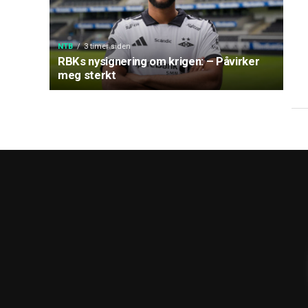
NTB
3 timer siden
RBKs nysignering om krigen: – Påvirker
meg sterkt