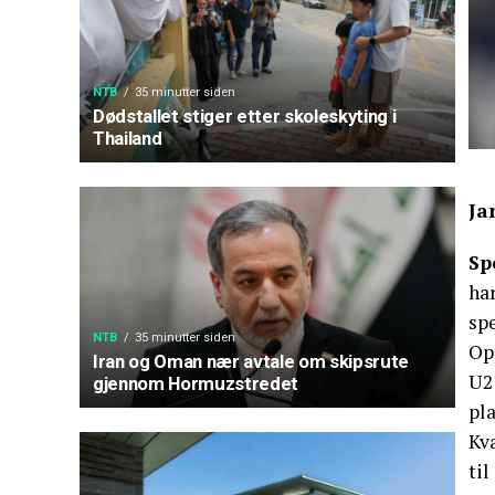
NTB
35 minutter siden
Dødstallet stiger etter skoleskyting i
Thailand
Ja
Sp
har
spe
NTB
35 minutter siden
Opp
Iran og Oman nær avtale om skipsrute
U21
gjennom Hormuzstredet
pla
Kva
til