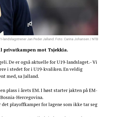
1-landslagstrener Jan Peder Jalland. Foto: Carina Johansen / NTB
til privatkampen mot Tsjekkia.
eli. De er også aktuelle for U19-landslaget.– Vi
re i stedet for i U19-kvaliken. En veldig
ent med, sa Jalland.
n plass i årets EM. I høst starter jakten på EM-
g Bosnia-Hercegovina.
ir det playoffkamper for lagene som ikke tar seg