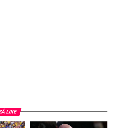
SÅ LIKE