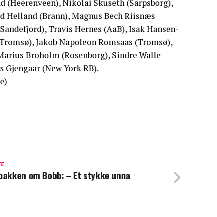
d (Heerenveen), Nikolai Skuseth (Sarpsborg),
nd Helland (Brann), Magnus Bech Riisnæs
(Sandefjord), Travis Hernes (AaB), Isak Hansen-
 (Tromsø), Jakob Napoleon Romsaas (Tromsø),
 Marius Broholm (Rosenborg), Sindre Walle
is Gjengaar (New York RB).
e)
TE
bakken om Bobb: – Et stykke unna