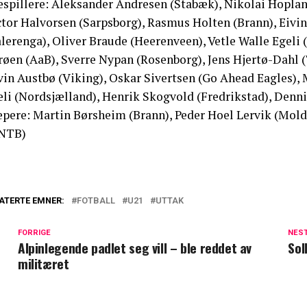
espillere: Aleksander Andresen (Stabæk), Nikolai Hoplan
ctor Halvorsen (Sarpsborg), Rasmus Holten (Brann), Eivi
lerenga), Oliver Braude (Heerenveen), Vetle Walle Egeli 
røen (AaB), Sverre Nypan (Rosenborg), Jens Hjertø-Dahl
vin Austbø (Viking), Oskar Sivertsen (Go Ahead Eagles),
eli (Nordsjælland), Henrik Skogvold (Fredrikstad), Denn
epere: Martin Børsheim (Brann), Peder Hoel Lervik (Mold
NTB)
ATERTE EMNER:
FOTBALL
U21
UTTAK
FORRIGE
NES
Alpinlegende padlet seg vill – ble reddet av
Sol
militæret