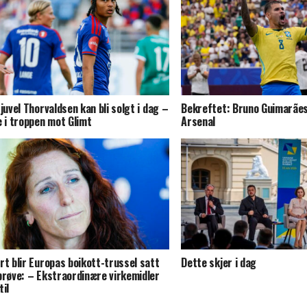
-juvel Thorvaldsen kan bli solgt i dag –
Bekreftet: Bruno Guimarães
e i troppen mot Glimt
Arsenal
rt blir Europas boikott-trussel satt
Dette skjer i dag
prøve: – Ekstraordinære virkemidler
til