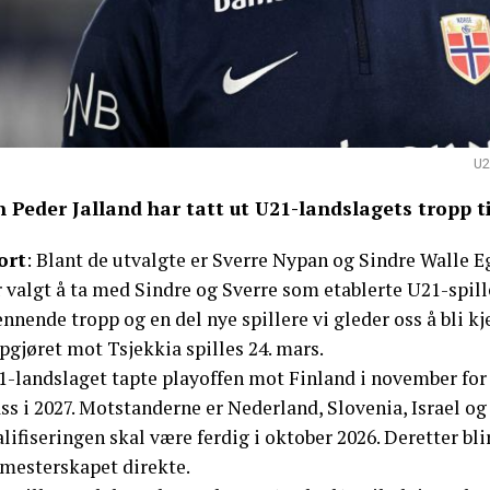
U2
n Peder Jalland har tatt ut U21-landslagets tropp 
ort
: Blant de utvalgte er Sverre Nypan og Sindre Walle Eg
 valgt å ta med Sindre og Sverre som etablerte U21-spille
nnende tropp og en del nye spillere vi gleder oss å bli kj
gjøret mot Tsjekkia spilles 24. mars.
-landslaget tapte playoffen mot Finland i november for e
ss i 2027. Motstanderne er Nederland, Slovenia, Israel o
lifiseringen skal være ferdig i oktober 2026. Deretter bl
 mesterskapet direkte.