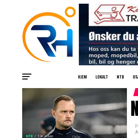
HJEM
LOKALT
NTB
US
N
P
A
NTB
1 år siden