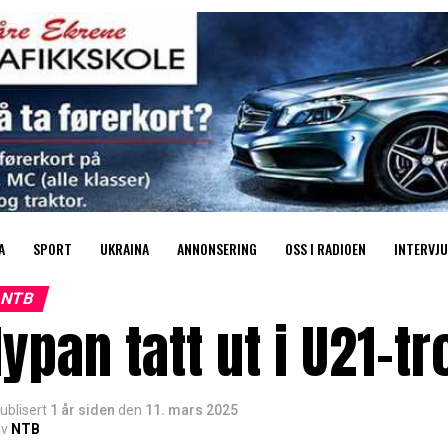
A
SPORT
UKRAINA
ANNONSERING
OSS I RADIOEN
INTERVJU
NTB
ypan tatt ut i U21-t
ublisert
1 år siden
den
11. mars 2025
v
NTB