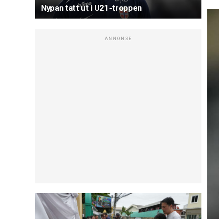
Nypan tatt ut i U21-troppen
ANNONSE