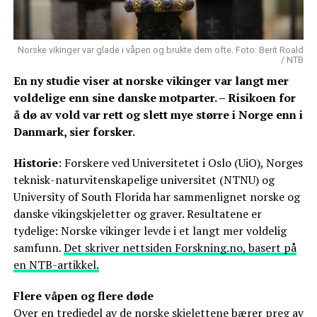
Norske vikinger var glade i våpen og brukte dem ofte. Foto: Berit Roald
/ NTB
En ny studie viser at norske vikinger var langt mer
voldelige enn sine danske motparter. – Risikoen for
å dø av vold var rett og slett mye større i Norge enn i
Danmark, sier forsker.
Historie
: Forskere ved Universitetet i Oslo (UiO), Norges
teknisk-naturvitenskapelige universitet (NTNU) og
University of South Florida har sammenlignet norske og
danske vikingskjeletter og graver. Resultatene er
tydelige: Norske vikinger levde i et langt mer voldelig
samfunn.
Det skriver nettsiden Forskning.no, basert på
en NTB-artikkel.
Flere våpen og flere døde
Over en tredjedel av de norske skjelettene bærer preg av