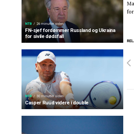
Ma
fo
NTB
26 minutter siden
FN-sjef fordømmer Russland og Ukraina
for sivile dødsfall
REL
NTB
30 minutter siden
Casper Ruud videre i double