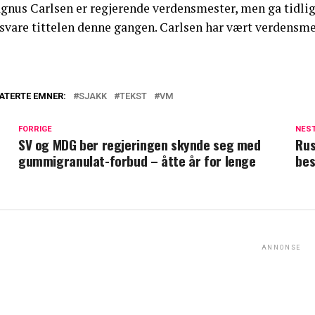
gnus Carlsen er regjerende verdensmester, men ga tidlig 
rsvare tittelen denne gangen. Carlsen har vært verdensme
ATERTE EMNER:
SJAKK
TEKST
VM
FORRIGE
NES
SV og MDG ber regjeringen skynde seg med
Rus
gummigranulat-forbud – åtte år for lenge
bes
ANNONSE