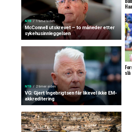
Bud
Haa
NTB
1 time siden
McConnell utskrevet – to måneder etter
sykehusinnleggelsen
For
slå
NTB
2 timer siden
VG: Gjert Ingebrigtsen får likevel ikke EM-
akkreditering