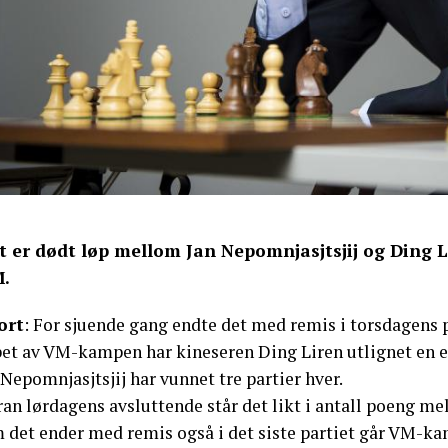
t er dødt løp mellom Jan Nepomnjasjtsjij og Ding Lir
.
ort
: For sjuende gang endte det med remis i torsdagens pa
pet av VM-kampen har kineseren Ding Liren utlignet en et
Nepomnjasjtsjij har vunnet tre partier hver.
an lørdagens avsluttende står det likt i antall poeng mel
 det ender med remis også i det siste partiet går VM-ka