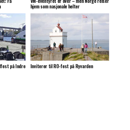
et: Få
VM-eventyret er over – men Norge reiser
n
hjem som nasjonale helter
llfest på Indre
Inviterer til RO-fest på Ryvarden