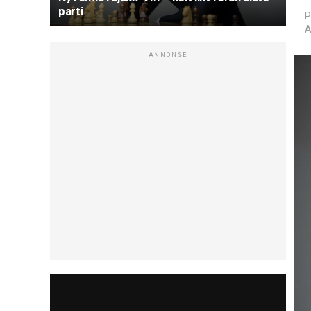
parti
P
A
ANNONSE