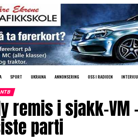
A
SPORT
UKRAINA
ANNONSERING
OSS I RADIOEN
INTERVJU
NTB
y remis i sjakk-VM –
iste parti