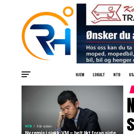
HJEM
LOKALT
NTB
US
N
s
NTB
3 år siden
Ny remis i sjakk-VM – helt likt foran siste