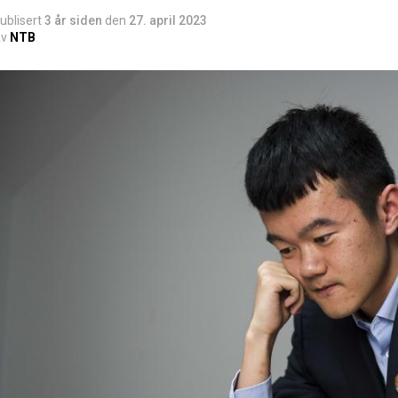
ublisert
3 år siden
den
27. april 2023
v
NTB