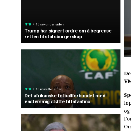
NTB
15 sekunder siden
Trump har signert ordre om å begrense
retten til statsborgerskap
De
VM
NTB
16 minutter siden
Sp
Det afrikanske fotballforbundet med
enstemmig støtte til Infantino
lø
og 
For
Om