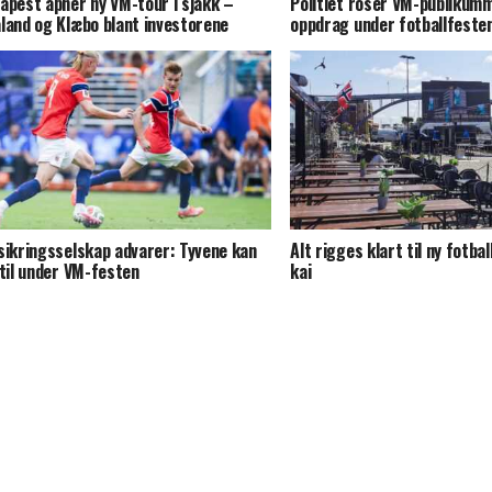
apest åpner ny VM-tour i sjakk –
Politiet roser VM-publikumm
land og Klæbo blant investorene
oppdrag under fotballfeste
sikringsselskap advarer: Tyvene kan
Alt rigges klart til ny fotba
 til under VM-festen
kai