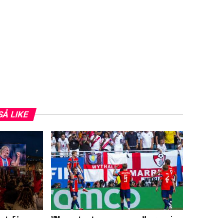
SÅ LIKE