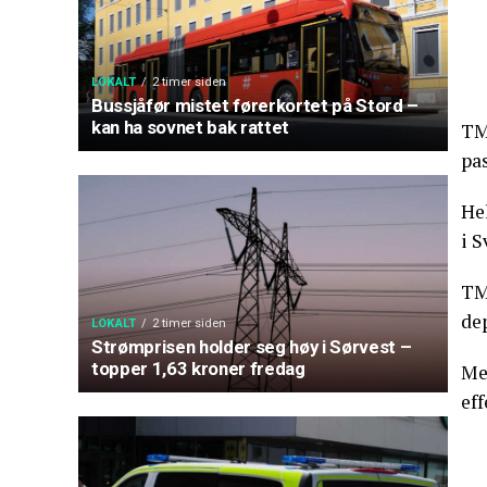
LOKALT
2 timer siden
Bussjåfør mistet førerkortet på Stord –
kan ha sovnet bak rattet
TMS
pa
He
i S
TMS
de
LOKALT
2 timer siden
Strømprisen holder seg høy i Sørvest –
topper 1,63 kroner fredag
Me
ef