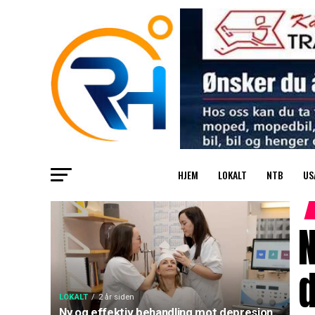
HJEM
LOKALT
NTB
US
N
LOKALT
2 år siden
Ny og effektiv behandling mot depresjon