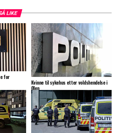
SÅ LIKE
e for
Kvinne til sykehus etter voldshendelse i
Ølen