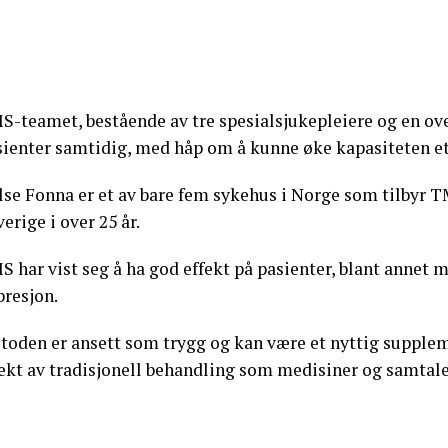
-teamet, bestående av tre spesialsjukepleiere og en over
sienter samtidig, med håp om å kunne øke kapasiteten et
lse Fonna er et av bare fem sykehus i Norge som tilbyr 
verige i over 25 år.
 har vist seg å ha god effekt på pasienter, blant annet 
presjon.
toden er ansett som trygg og kan være et nyttig supplem
fekt av tradisjonell behandling som medisiner og samtale