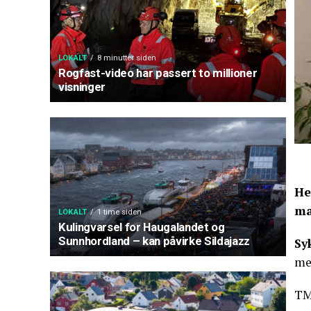
LOKALT
8 minutter siden
Rogfast-video har passert to millioner
visninger
He
ma
LOKALT
1 time siden
Kulingvarsel for Haugalandet og
Sunnhordland – kan påvirke Sildajazz
Sy
me
TM