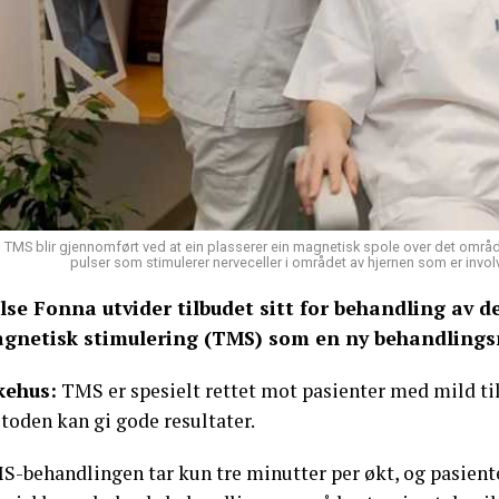
TMS blir gjennomført ved at ein plasserer ein magnetisk spole over det områd
pulser som stimulerer nerveceller i området av hjernen som er invo
lse Fonna utvider tilbudet sitt for behandling av d
gnetisk stimulering (TMS) som en ny behandling
kehus:
TMS er spesielt rettet mot pasienter med mild til
toden kan gi gode resultater.
S-behandlingen tar kun tre minutter per økt, og pasiente