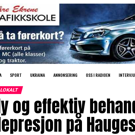
A
SPORT
UKRAINA
ANNONSERING
OSS I RADIOEN
INTERVJU
LOKALT
y og effektiv behan
depresjon på Hauge