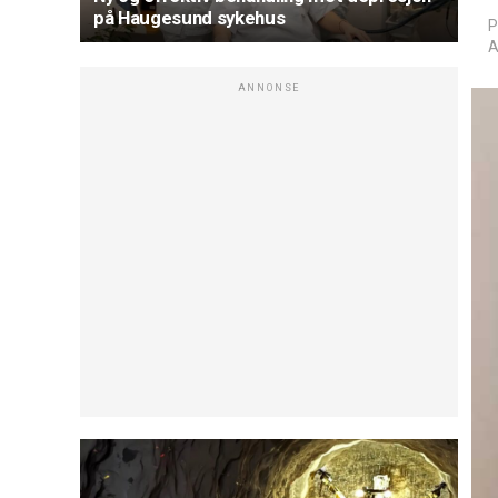
på Haugesund sykehus
P
A
ANNONSE