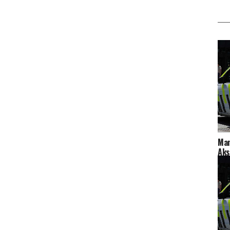
Man
Aks