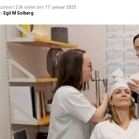
ublisert
2 år siden
den
17. januar 2025
v
Egil M Solberg