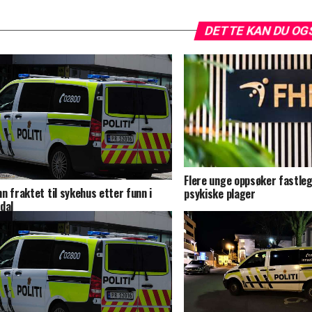
DETTE KAN DU OG
Flere unge oppsøker fastleg
n fraktet til sykehus etter funn i
psykiske plager
dal