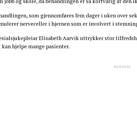
 jobb og skole, da behandlingen er så kortvarig at den i
handlingen, som gjennomføres fem dager i uken over sek
mulerer nerveceller i hjernen som er involvert i stemnin
sialsjukepleiar Elisabeth Aarvik uttrykker stor tilfreds
t kan hjelpe mange pasienter.
ANNONSE