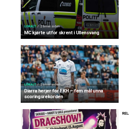
LOKALT
2 timer siden
MC kjørte utfor skrent i Ullensvang
LOKALT
2 timer siden
Diarra herjer for FKH – fem mål unna
scoringsrekorden
REL