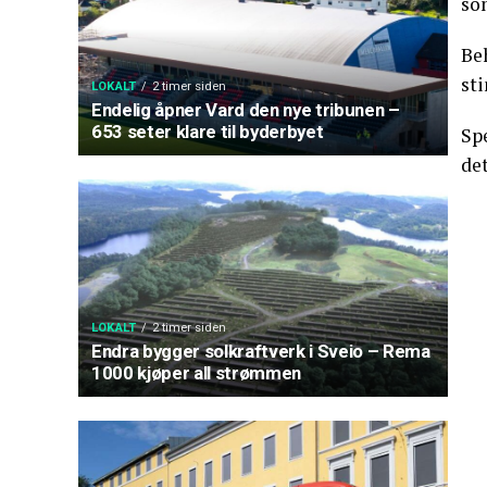
som
Be
sti
LOKALT
2 timer siden
Endelig åpner Vard den nye tribunen –
653 seter klare til byderbyet
Spe
de
LOKALT
2 timer siden
Endra bygger solkraftverk i Sveio – Rema
1000 kjøper all strømmen