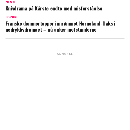
NESTE
Knivdrama på Kårstø endte med misforståelse
FORRIGE
Franske dommertopper innrømmet Horneland-flaks i
nedrykksdramaet – nå anker motstanderne
ANNONSE