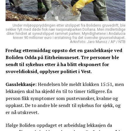
Under miljøoppryddingen etter utslippet fra Bolidens gruvedrift, ble
sekker fylt med døde fisk nær nasjonalparken Doñana. Men midlertidige
diker hindret at syreutslippet rammet parken. Myndighetene i Andalucia
krever 90 millioner euro i erstatning fra det svenske gruveselskapet.
Arkivfoto: Jaro Munoz / AP / NTB
Fredag ettermiddag oppsto det en gasslekkasje ved
Boliden Odda på Eitrheimsneset. Tre personer ble
sendt til sykehus etter å ha blitt eksponert for
svoveldioksid, opplyser politiet i Vest.
Gasslekkasje:
Hendelsen ble meldt klokken 15:51, men
lekkasjen skal ha skjedd én til to timer tidligere. Én
person fikk symptomer som pustevansker, kvalme og
oppkast. De to andre ble sendt til sykehus for sjekk, og
er nå utskrevet.
Ifølge Boliden oppdaget et arbeidslag lekkasjen da