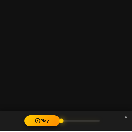
×
Play