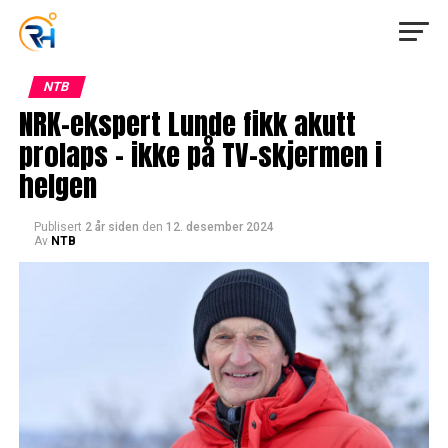
NTB
NRK-ekspert Lunde fikk akutt
prolaps – ikke på TV-skjermen i
helgen
Publisert
2 år siden
den
12. desember 2024
Av
NTB