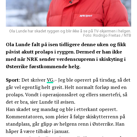
Ola Lunde har skadet ryggen og blir ikke å se på TV-skjermen i helgen.
Foto: Rodrigo Freitas / NTB
Ola Lunde falt på isen tidligere denne uken og fikk
påvist akutt prolaps i ryggen. Dermed er han ikke
med når NRK sender verdenscuprenn i skiskyting i
Østerrike førstkommende helg.
Sport
: Det skriver
VG
.– Jeg ble operert på tirsdag, så det
går vel egentlig helt greit. Helt normalt forløp med en
prolaps. Vondt i operasjonssåret og ellers smertefri, så
det er bra, sier Lunde til avisen.
Han skadet seg mandag og ble i etterkant operert.
Kommentatoren, som pleier å følge skiskytterrenn på
standplass, går glipp av helgens renn i Østerrike. Han
håper å være tilbake i januar.