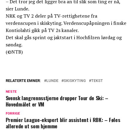
– Det tror jeg det ligger bra an til slik som ting er nå,
sier Lunde.
NRK og TV 2 deler på TV-rettighetene fra
verdenscupen i skiskyting. Verdenscupåpningen i finske
Kontiolahti gikk på TV 2s kanaler.
Det skal gås sprint og jaktstart i Hochfilzen lørdag og
søndag.
(©NTB)
RELATERTE EMNER:
LUNDE
SKISKYTING
TEKST
NESTE
Svensk langrennsstjerne dropper Tour de Ski: –
Hovedmålet er VM
FORRIGE
Premier League-ekspert blir assistent i RBK: – Føles
allerede ut som hjemme