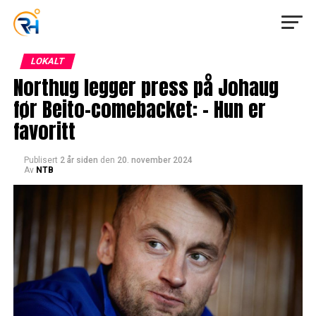
LOKALT
Northug legger press på Johaug
før Beito-comebacket: – Hun er
favoritt
Publisert
2 år siden
den
20. november 2024
Av
NTB