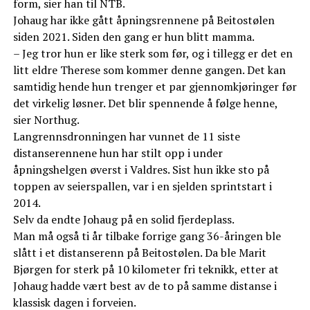
form, sier han til NTB.
Johaug har ikke gått åpningsrennene på Beitostølen
siden 2021. Siden den gang er hun blitt mamma.
– Jeg tror hun er like sterk som før, og i tillegg er det en
litt eldre Therese som kommer denne gangen. Det kan
samtidig hende hun trenger et par gjennomkjøringer før
det virkelig løsner. Det blir spennende å følge henne,
sier Northug.
Langrennsdronningen har vunnet de 11 siste
distanserennene hun har stilt opp i under
åpningshelgen øverst i Valdres. Sist hun ikke sto på
toppen av seierspallen, var i en sjelden sprintstart i
2014.
Selv da endte Johaug på en solid fjerdeplass.
Man må også ti år tilbake forrige gang 36-åringen ble
slått i et distanserenn på Beitostølen. Da ble Marit
Bjørgen for sterk på 10 kilometer fri teknikk, etter at
Johaug hadde vært best av de to på samme distanse i
klassisk dagen i forveien.