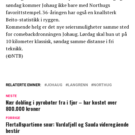
søndag kommer Johaug ikke bare med Northugs
favorittstempel. 36-åringen har også en knallsterk
Beito-statistikk i ryggen.
Kommende helg er det nye seiersmuligheter samme sted
for comebackdronningen Johaug. Lørdag skal hun ut på
10 kilometer klassisk, søndag samme distanse i fri
teknikk.
(©NTB)
RELATERTE EMNER:
JOHAUG
LANGRENN
NORTHUG
NESTE
Nær dobling i pyrobøter fra i fjor – har kostet over
800.000 kroner
FORRIGE
Flertallspartiene snur: Vardafjell og Sauda videregående
består