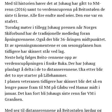
Med til historien hører det at Johaug har gått to NM-
renn (2016) samt to verdenscuprenn på Beitostølen de
siste ti årene. Alle fire endte med seier. Den ene var en
stafett.
Torsdag møter i tillegg Johaug pressen når Norges
Skiforbund har de tradisjonelle mediedag foran
åpningsrennene. Også der blir 36-åringen midtpunktet.
Et av spenningsmomentene er om sesongplanen hun
tidligere har skissert står ved lag.
Neste helg følges Beito-rennene opp av
verdenscupåpningen i finske Ruka. Der har Johaug
planlagt å delta i de to distanserennene. Uka etter blir
det to nye starter på Lillehammer.
I planen veteranen tidligere har skissert blir det så en
lengre pause fram til NM på Gåsbu ved Hamar midt i
januar. Det kan fort bli Johaugs siste renn før VM i
Granåsen.
Med seg til distanserennene på Beitostølen lørdag og