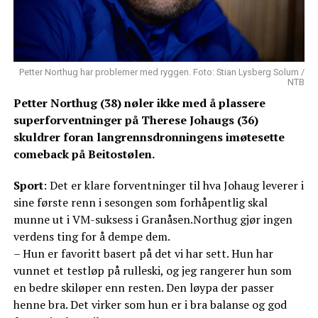
Petter Northug har problemer med ryggen. Foto: Stian Lysberg Solum /
NTB
Petter Northug (38) nøler ikke med å plassere
superforventninger på Therese Johaugs (36)
skuldrer foran langrennsdronningens imøtesette
comeback på Beitostølen.
Sport
: Det er klare forventninger til hva Johaug leverer i
sine første renn i sesongen som forhåpentlig skal
munne ut i VM-suksess i Granåsen.Northug gjør ingen
verdens ting for å dempe dem.
– Hun er favoritt basert på det vi har sett. Hun har
vunnet et testløp på rulleski, og jeg rangerer hun som
en bedre skiløper enn resten. Den løypa der passer
henne bra. Det virker som hun er i bra balanse og god