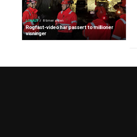
LOKALT
8 timer siden
Rogfast-video har passert to millioner
visninger