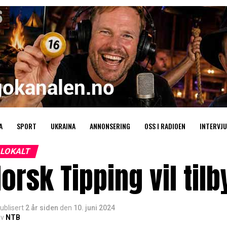
A
SPORT
UKRAINA
ANNONSERING
OSS I RADIOEN
INTERVJU
LOKALT
orsk Tipping vil til
ublisert
2 år siden
den
10. juni 2024
v
NTB