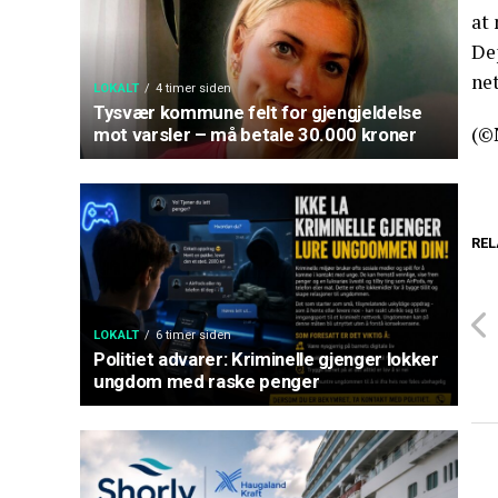
at 
De
net
LOKALT
4 timer siden
Tysvær kommune felt for gjengjeldelse
(©
mot varsler – må betale 30.000 kroner
REL
LOKALT
6 timer siden
Politiet advarer: Kriminelle gjenger lokker
ungdom med raske penger