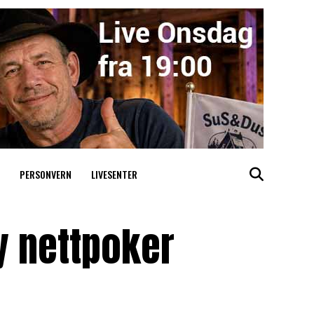
PERSONVERN
LIVESENTER
by nettpoker