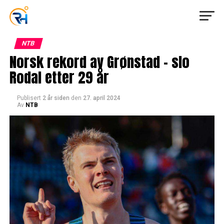
NTB
Norsk rekord av Grønstad – slo
Rodal etter 29 år
Publisert
2 år siden
den
27. april 2024
Av
NTB