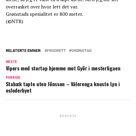
overrasket over hvor lett det var.
Grønstads spesialitet er 800 meter.
(©NTB)
RELATERTE EMNER:
FRIIDRETT
GRØNSTAD
NESTE
Vipers med stortap hjemme mot Györ i mesterligaen
FORRIGE
Stabæk tapte uten Jönsson – Vålerenga knuste Lyn i
osloderbyet
ANNONSE