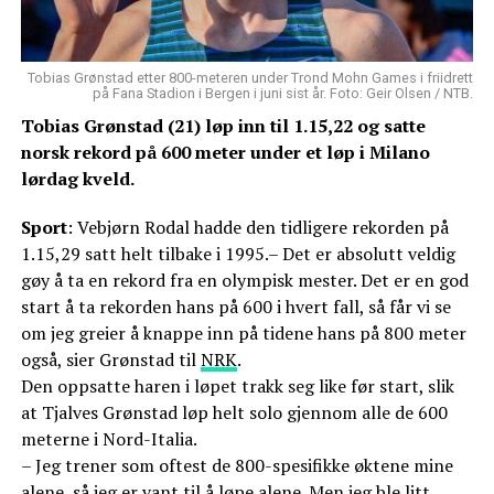
Tobias Grønstad etter 800-meteren under Trond Mohn Games i friidrett
på Fana Stadion i Bergen i juni sist år. Foto: Geir Olsen / NTB.
Tobias Grønstad (21) løp inn til 1.15,22 og satte
norsk rekord på 600 meter under et løp i Milano
lørdag kveld.
Sport
: Vebjørn Rodal hadde den tidligere rekorden på
1.15,29 satt helt tilbake i 1995.– Det er absolutt veldig
gøy å ta en rekord fra en olympisk mester. Det er en god
start å ta rekorden hans på 600 i hvert fall, så får vi se
om jeg greier å knappe inn på tidene hans på 800 meter
også, sier Grønstad til
NRK
.
Den oppsatte haren i løpet trakk seg like før start, slik
at Tjalves Grønstad løp helt solo gjennom alle de 600
meterne i Nord-Italia.
– Jeg trener som oftest de 800-spesifikke øktene mine
alene, så jeg er vant til å løpe alene. Men jeg ble litt