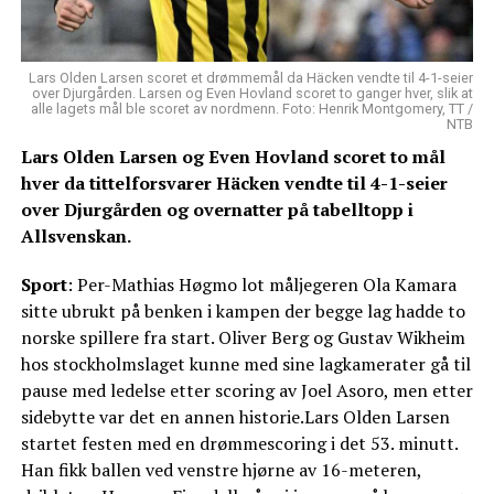
Lars Olden Larsen scoret et drømmemål da Häcken vendte til 4-1-seier
over Djurgården. Larsen og Even Hovland scoret to ganger hver, slik at
alle lagets mål ble scoret av nordmenn. Foto: Henrik Montgomery, TT /
NTB
Lars Olden Larsen og Even Hovland scoret to mål
hver da tittelforsvarer Häcken vendte til 4-1-seier
over Djurgården og overnatter på tabelltopp i
Allsvenskan.
Sport
: Per-Mathias Høgmo lot måljegeren Ola Kamara
sitte ubrukt på benken i kampen der begge lag hadde to
norske spillere fra start. Oliver Berg og Gustav Wikheim
hos stockholmslaget kunne med sine lagkamerater gå til
pause med ledelse etter scoring av Joel Asoro, men etter
sidebytte var det en annen historie.Lars Olden Larsen
startet festen med en drømmescoring i det 53. minutt.
Han fikk ballen ved venstre hjørne av 16-meteren,