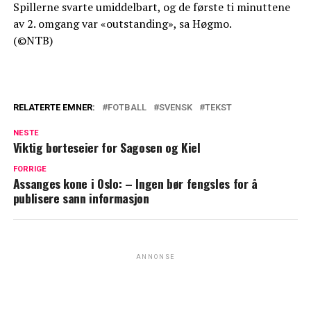
Spillerne svarte umiddelbart, og de første ti minuttene
av 2. omgang var «outstanding», sa Høgmo.
(©NTB)
RELATERTE EMNER:
FOTBALL
SVENSK
TEKST
NESTE
Viktig borteseier for Sagosen og Kiel
FORRIGE
Assanges kone i Oslo: – Ingen bør fengsles for å
publisere sann informasjon
ANNONSE