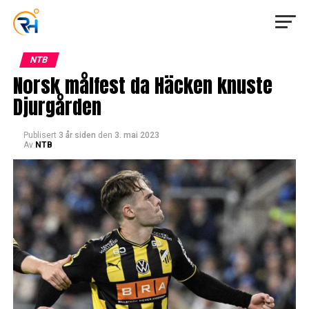
NTB
Norsk målfest da Häcken knuste
Djurgården
Publisert
3 år siden
den
3. mai 2023
Av
NTB