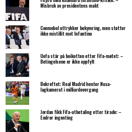
Fifpro med knallhard Infantino-kritikk: –
Misbruk av presidentens makt
Conmebol uttrykker bekymring, men støtter
ikke mistillit mot Infantino
Uefa står på boikotten etter Fifa-møtet: –
Betingelsene er ikke oppfylt
Bekreftet: Real Madrid henter Nusa-
lagkamerat i milliardovergang
Jordan fikk Fifa-utbetaling etter tirade: –
Endrer ingenting