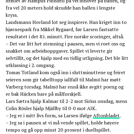
driblet av Hampus Finndell på vei innover på banen, og
fra vel 20 meters hold skrudde han ballen i lengste
kryss.
Landsmann Hovland lot seg inspirere. Han kriget inn to
hjørnespark fra Mikkel Rygaard, før Larsen fastsatte
resultatet i det 85. minutt. Fire norske scoringer, altså.
– Det var litt het stemning i pausen, men vi roet oss og
snakket om arbeidsoppgaver. Spillet vi leverte gir
selvtillit, og det hjalp med en tidlig utligning. Det ble litt
utklassing i 2. omgang.
Tomas Totland kom også inn i sluttminuttene og feiret
seieren som gir tabelltopp iallfall til Malmö har møtt
Varberg torsdag. Malmö har ennå ikke avgitt poeng og
er bak Häcken bare på målforskjell.
Lars Sætra hjalp Kalmar til 2-2 mot Sirius onsdag, mens
Colin Rösler hjalp Mjällby til 0-0 mot AIK.
– Jeg er i mitt livs form, sa Larsen ifølge
Aftonbladet
.
– Jeg sa i pausen at vi må vende spillet, holde høyere
tempo og gå opp minst 20 prosent i duellspillet.