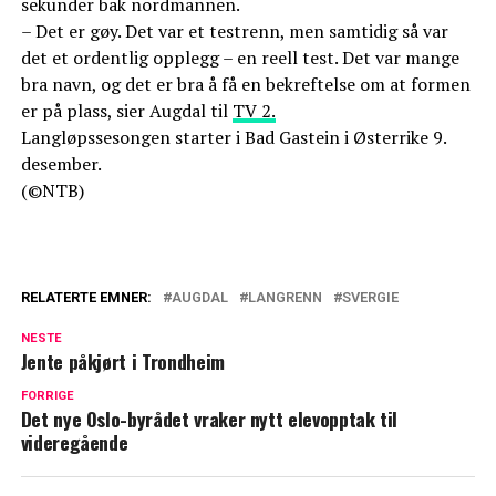
sekunder bak nordmannen.
– Det er gøy. Det var et testrenn, men samtidig så var
det et ordentlig opplegg – en reell test. Det var mange
bra navn, og det er bra å få en bekreftelse om at formen
er på plass, sier Augdal til
TV 2.
Langløpssesongen starter i Bad Gastein i Østerrike 9.
desember.
(©NTB)
RELATERTE EMNER:
AUGDAL
LANGRENN
SVERGIE
NESTE
Jente påkjørt i Trondheim
FORRIGE
Det nye Oslo-byrådet vraker nytt elevopptak til
videregående