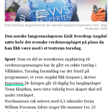
Eirik Sverdrup Augdal knuste de svenske langrennsstjernene. Foto: Terje
Pedersen / NTB
Den norske langrennsløperen Eirik Sverdrup Augdal
satte hele det svenske verdenscuplaget på plass da
han fikk være med i et testrenn torsdag.
Sport
: Som en del av svenskenes oppkjøring til
verdenscupsesongen har de gått en rekke testløp i
Vålådalen. Torsdag formiddag var det fristil på
programmet, et renn Augdal fikk innpass i, skriver
Expressen.
28-åringen går til daglig for langløpslaget
Team Eksjöhus, men viste virkelig hvor skapet skal stå
under testløpet.
Nordmannen tok seieren med 0,5 sekunder foran
William Poromaa. Edvin Anger ble nummer tre, 53