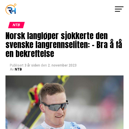
NTB
Norsk langløper sjokkerte den
svenske langrennseliten: – Bra å få
en bekreftelse
Publisert
3 år siden
den
2. november 2023
Av
NTB