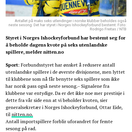
Antallet på maks seks utlendinger i norske klubber beholdes også
neste sesong. Det har styret i Norges Ishockeyforbund bestemt. Foto:
Rodrigo Freitas / NTB
Styret i Norges Ishockeyforbund har bestemt seg for
å beholde dagens kvote på seks utenlandske
spillere, melder nitten.no
Sport
: Forbundsstyret har ønsket å redusere antall
utenlandske spillere i de øverste divisjonene, men lyttet
til klubbene som nå får benytte seks spillere som ikke
har norsk pass også neste sesong.– Signalene fra
klubbene var entydige. Da er det ikke noe mer prestisje i
dette fra vår side enn at vi beholder kvoten, sier
generalsekretær i Norges Ishockeyforbund, Ottar Eide,
til
nitten.no.
Antall importspillere forblir uforandret for femte
sesong på rad.