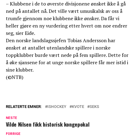
– Klubbene i de to øverste divisjonene ønsket ikke å gå
ned på antallet nå. Det ville vært umusikalsk av oss å
trumfe gjennom noe klubbene ikke ønsker. Da får vi
heller gjøre en ny vurdering etter hvert om noe endrer
seg, sier Eide.
Den norske landslagssjefen Tobias Andersson har
ønsket at antallet utenlandske spillere i norske
toppklubber burde vært nede på fem spillere. Dette for
å øke sjansene for at unge norske spillere får mer istid i
sine klubber.
(©NTB)
RELATERTE EMNER:
ISHOCKEY
KVOTE
SEKS
NESTE
Vilde Nilsen fikk historisk kongepokal
FORRIGE