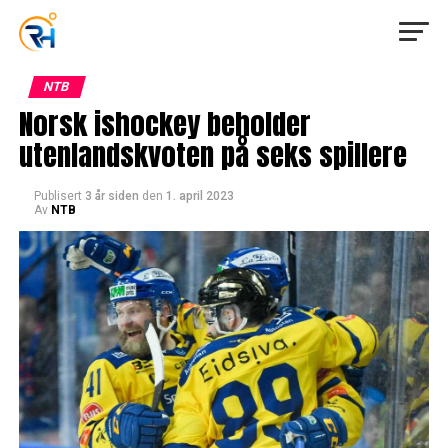
NTB
Norsk ishockey beholder
utenlandskvoten på seks spillere
Publisert
3 år siden
den
1. april 2023
Av
NTB