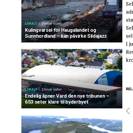
Sel
adm
stø
LOKALT
2 timer siden
Sel
Kulingvarsel for Haugalandet og
sel
Sunnhordland – kan påvirke Sildajazz
I j
Res
kro
REL
LOKALT
2 timer siden
Endelig åpner Vard den nye tribunen –
653 seter klare til byderbyet