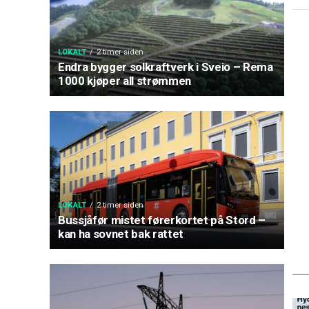
LOKALT
2 timer siden
Endra bygger solkraftverk i Sveio – Rema
1000 kjøper all strømmen
LOKALT
2 timer siden
Bussjåfør mistet førerkortet på Stord –
kan ha sovnet bak rattet