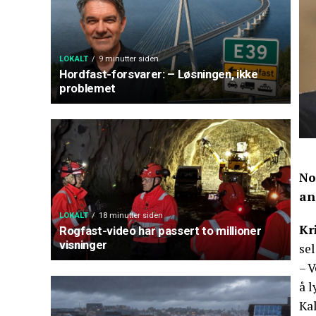
LOKALT
9 minutter siden
Hordfast-forsvarer: – Løsningen, ikke
problemet
No
an
LOKALT
18 minutter siden
Kr
Rogfast-video har passert to millioner
visninger
se
– V
å l
Ka