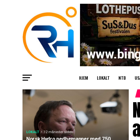
HJEM
LOKALT
NTB
US
LOKALT
12 måneder siden
Norsk Hydro nedbemanner med 750