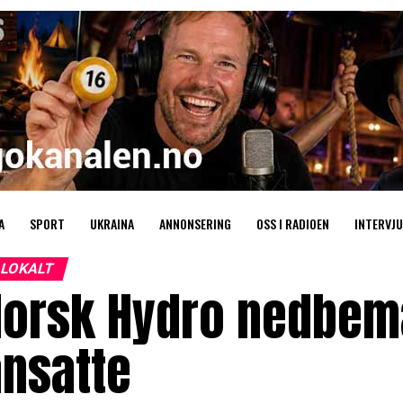
A
SPORT
UKRAINA
ANNONSERING
OSS I RADIOEN
INTERVJU
LOKALT
Norsk Hydro nedbem
ansatte