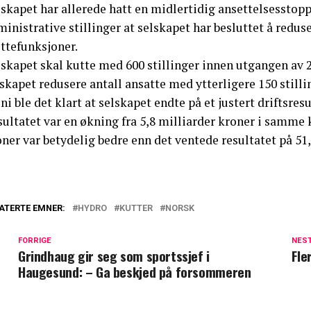
skapet har allerede hatt en midlertidig ansettelsesstopp 
inistrative stillinger at selskapet har besluttet å reduse
ttefunksjoner.
skapet skal kutte med 600 stillinger innen utgangen av 2
skapet redusere antall ansatte med ytterligere 150 stilli
uni ble det klart at selskapet endte på et justert driftsres
ultatet var en økning fra 5,8 milliarder kroner i samme k
ner var betydelig bedre enn det ventede resultatet på 51,
ATERTE EMNER:
HYDRO
KUTTER
NORSK
FORRIGE
NES
Grindhaug gir seg som sportssjef i
Fle
Haugesund: – Ga beskjed på forsommeren