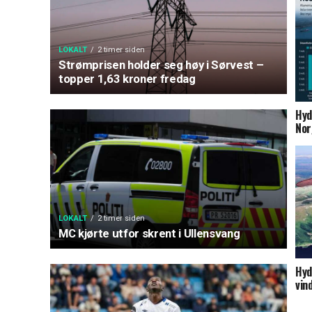
LOKALT
2 timer siden
Strømprisen holder seg høy i Sørvest –
topper 1,63 kroner fredag
Hyd
Nor
LOKALT
2 timer siden
MC kjørte utfor skrent i Ullensvang
Hyd
vin