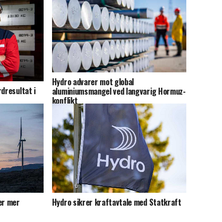
Hydro advarer mot global
dresultat i
aluminiumsmangel ved langvarig Hormuz-
konflikt
er mer
Hydro sikrer kraftavtale med Statkraft