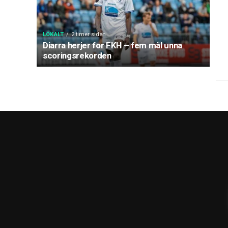
LOKALT
2 timer siden
Diarra herjer for FKH – fem mål unna
scoringsrekorden