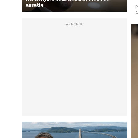
ansatte
P
A
ANNONSE