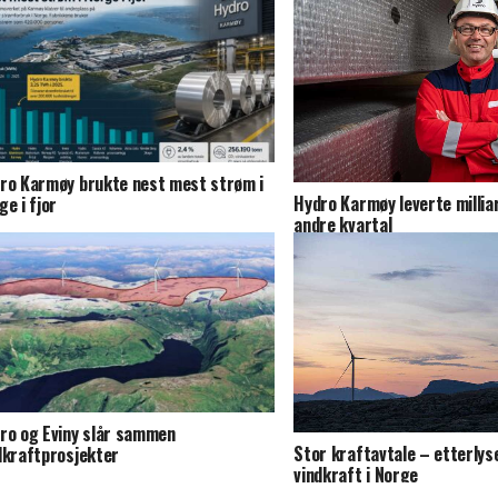
ro Karmøy brukte nest mest strøm i
Hydro Karmøy leverte milliar
ge i fjor
andre kvartal
ro og Eviny slår sammen
Stor kraftavtale – etterlys
dkraftprosjekter
vindkraft i Norge