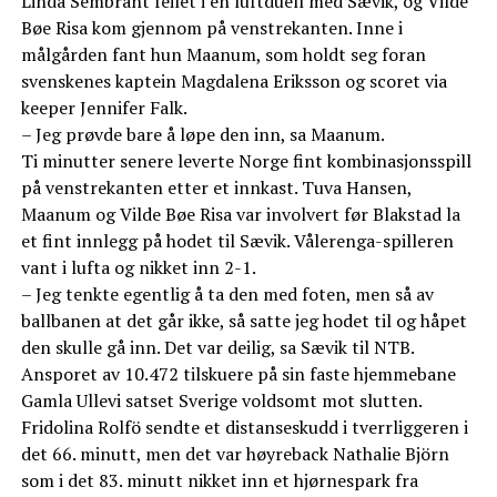
Linda Sembrant feilet i en luftduell med Sævik, og Vilde
Bøe Risa kom gjennom på venstrekanten. Inne i
målgården fant hun Maanum, som holdt seg foran
svenskenes kaptein Magdalena Eriksson og scoret via
keeper Jennifer Falk.
– Jeg prøvde bare å løpe den inn, sa Maanum.
Ti minutter senere leverte Norge fint kombinasjonsspill
på venstrekanten etter et innkast. Tuva Hansen,
Maanum og Vilde Bøe Risa var involvert før Blakstad la
et fint innlegg på hodet til Sævik. Vålerenga-spilleren
vant i lufta og nikket inn 2-1.
– Jeg tenkte egentlig å ta den med foten, men så av
ballbanen at det går ikke, så satte jeg hodet til og håpet
den skulle gå inn. Det var deilig, sa Sævik til NTB.
Ansporet av 10.472 tilskuere på sin faste hjemmebane
Gamla Ullevi satset Sverige voldsomt mot slutten.
Fridolina Rolfö sendte et distanseskudd i tverrliggeren i
det 66. minutt, men det var høyreback Nathalie Björn
som i det 83. minutt nikket inn et hjørnespark fra