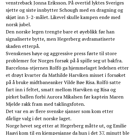
venstreback Jonna Eriksson. På overtid lyktes Sveriges
sjette og siste innbytter Schough med en dragning og
skjøt inn 3-2-målet. Likevel skulle kampen ende med
norsk jubel.
Den norske legen trengte bare et øyeblikk før han
signaliserte bytte, men Hegerberg avdramatiserte
skaden etterpå.
Svenskenes høye og aggressive press førte til store
problemer for Norges forsøk på å spille seg ut bakfra.
Barcelona-stjernen Rolfö ga hjemmelaget ledelsen etter
et drøyt kvarter da Mathilde Harviken misset i forsøket
på å bruke midtbaneanker Vilde Bøe Risa. Rolfö satte
fart inn i feltet, smatt mellom Harviken og Risa og
pirket ballen forbi Aurora Mikalsen før kaptein Maren
Mjelde rakk fram med taklingsfoten.
Det var en av flere svenske sjanser som kom etter
dårlige valg i det norske laget.
Norge hevet seg etter at Hegerberg måtte ut, og Emilie
Haavi kom til en kjempesjanse da hun i det 37. minutt ble