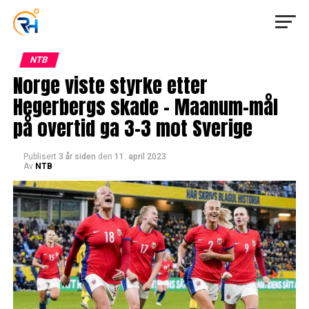
NTB
Norge viste styrke etter
Hegerbergs skade – Maanum-mål
på overtid ga 3-3 mot Sverige
Publisert
3 år siden
den
11. april 2023
Av
NTB