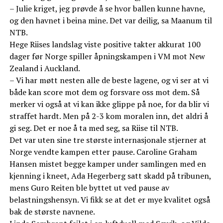
– Julie kriget, jeg prøvde å se hvor ballen kunne havne,
og den havnet i beina mine. Det var deilig, sa Maanum til
NTB.
Hege Riises landslag viste positive takter akkurat 100
dager før Norge spiller åpningskampen i VM mot New
Zealand i Auckland.
– Vi har møtt nesten alle de beste lagene, og vi ser at vi
både kan score mot dem og forsvare oss mot dem. Så
merker vi også at vi kan ikke glippe på noe, for da blir vi
straffet hardt. Men på 2-3 kom moralen inn, det aldri å
gi seg. Det er noe å ta med seg, sa Riise til NTB.
Det var uten sine tre største internasjonale stjerner at
Norge vendte kampen etter pause. Caroline Graham
Hansen mistet begge kamper under samlingen med en
kjenning i kneet, Ada Hegerberg satt skadd på tribunen,
mens Guro Reiten ble byttet ut ved pause av
belastningshensyn. Vi fikk se at det er mye kvalitet også
bak de største navnene.