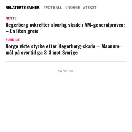
RELATERTE EMNER:
FOTBALL
NORGE
TEKST
NESTE
Hegerberg avkrefter alvorlig skade i VM-generalprøven:
– En liten greie
FORRIGE
Norge viste styrke etter Hegerberg-skade – Maanum-
mål på overtid ga 3-3 mot Sverige
ANNONSE