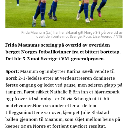
Frida Maanum (t.v.) har her akkurat gitt Norge 3-3 på overtid av
overtiden borte mot Sverige. Foto: Lise Åserud / NTB
Frida Maanums scoring på overtid av overtiden
berget Norges fotballkvinner fra et bittert bortetap.
Det ble 3-3 mot Sverige i VM-generalprøven.
Sport
: Maanum og innbytter Karina Sævik vendte til
norsk 2-1-ledelse etter at verdenstreeren dominerte
første omgang og ledet ved pause, men seieren glapp på
tampen. Først nikket Nathalie Björn inn et hjørnespark,
og på overtid så innbytter Olivia Schough ut til bli
matchvinner.Noen sekunder etter at de fem
tilleggsminuttene var over, kjempet Julie Blakstad
ballen gjennom til Maanum, som skjøt mellom beina på
keeper og ga Norge et fortjent uavgjort resultat.