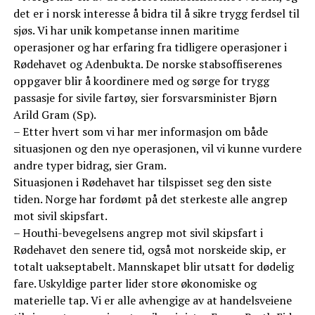
det er i norsk interesse å bidra til å sikre trygg ferdsel til
sjøs. Vi har unik kompetanse innen maritime
operasjoner og har erfaring fra tidligere operasjoner i
Rødehavet og Adenbukta. De norske stabsoffiserenes
oppgaver blir å koordinere med og sørge for trygg
passasje for sivile fartøy, sier forsvarsminister Bjørn
Arild Gram (Sp).
– Etter hvert som vi har mer informasjon om både
situasjonen og den nye operasjonen, vil vi kunne vurdere
andre typer bidrag, sier Gram.
Situasjonen i Rødehavet har tilspisset seg den siste
tiden. Norge har fordømt på det sterkeste alle angrep
mot sivil skipsfart.
– Houthi-bevegelsens angrep mot sivil skipsfart i
Rødehavet den senere tid, også mot norskeide skip, er
totalt uakseptabelt. Mannskapet blir utsatt for dødelig
fare. Uskyldige parter lider store økonomiske og
materielle tap. Vi er alle avhengige av at handelsveiene