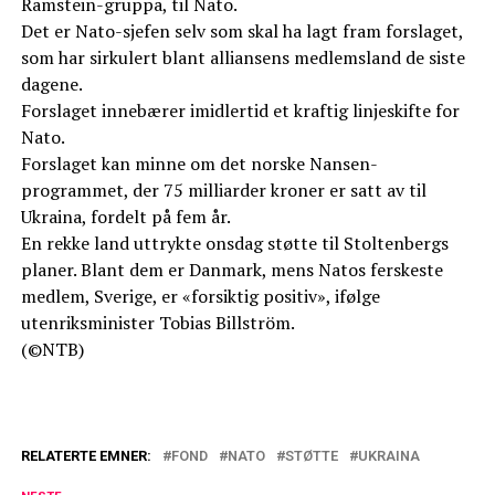
Ramstein-gruppa, til Nato.
Det er Nato-sjefen selv som skal ha lagt fram forslaget,
som har sirkulert blant alliansens medlemsland de siste
dagene.
Forslaget innebærer imidlertid et kraftig linjeskifte for
Nato.
Forslaget kan minne om det norske Nansen-
programmet, der 75 milliarder kroner er satt av til
Ukraina, fordelt på fem år.
En rekke land uttrykte onsdag støtte til Stoltenbergs
planer. Blant dem er Danmark, mens Natos ferskeste
medlem, Sverige, er «forsiktig positiv», ifølge
utenriksminister Tobias Billström.
(©NTB)
RELATERTE EMNER:
FOND
NATO
STØTTE
UKRAINA