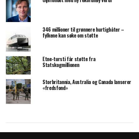
Oljefondet med ny rekordhøy verdi
346 millioner til grønnere hurtigbåter –
fylkene kan søke om støtte
Etne-tursti får støtte fra
Statskogmillionen
Storbritannia, Australia og Canada lanserer
«fredsfond»