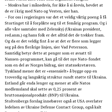
– Moskva har i månedsvis, for ikke å si årevis, hevdet at
de er i krig med Nato og Vesten, sier han.
– For oss i regjeringen var det et veldig viktig poeng å få
Stortinget til å forplikte seg til et femårig program. Og i
alle våre samtaler med Zelenskyj (Ukrainas president,
red.anm.) og hans folk er det alltid det de trekker fram.
Og da er det veldig fint å se at det er flere som legger
seg på den flerårige linjen, sier Vad Petersson.
Samtidig betyr dette at penger som er avsatt til
Nansen-programmet, kan gå til det nye Nato-fondet
som en del av Norges bidrag, sier statssekretæren.
Tyskland mener det er «essensielt» å bygge opp en
troverdig og langsiktig struktur rundt støtte til Ukraina.
Estland går enda lenger og mener at alle Natos
medlemsland skal sette av 0,25 prosent av
bruttonasjonalprodukt (BNP) til Ukraina.
Stoltenbergs forslag innebærer også at USA overlater
ledelsen av Ukraine Defense Contact Group, også kalt