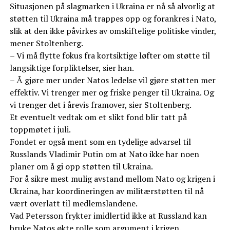
Situasjonen på slagmarken i Ukraina er nå så alvorlig at
støtten til Ukraina må trappes opp og forankres i Nato,
slik at den ikke påvirkes av omskiftelige politiske vinder,
mener Stoltenberg.
– Vi må flytte fokus fra kortsiktige løfter om støtte til
langsiktige forpliktelser, sier han.
– Å gjøre mer under Natos ledelse vil gjøre støtten mer
effektiv. Vi trenger mer og friske penger til Ukraina. Og
vi trenger det i årevis framover, sier Stoltenberg.
Et eventuelt vedtak om et slikt fond blir tatt på
toppmøtet i juli.
Fondet er også ment som en tydelige advarsel til
Russlands Vladimir Putin om at Nato ikke har noen
planer om å gi opp støtten til Ukraina.
For å sikre mest mulig avstand mellom Nato og krigen i
Ukraina, har koordineringen av militærstøtten til nå
vært overlatt til medlemslandene.
Vad Petersson frykter imidlertid ikke at Russland kan
bruke Natos økte rolle som argument i krigen.