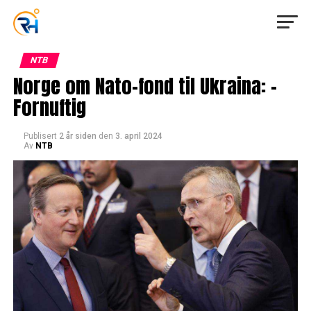
NTB
Norge om Nato-fond til Ukraina: –
Fornuftig
Publisert
2 år siden
den
3. april 2024
Av
NTB