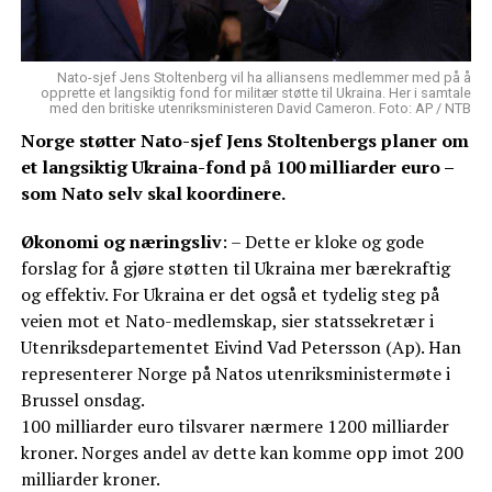
Nato-sjef Jens Stoltenberg vil ha alliansens medlemmer med på å
opprette et langsiktig fond for militær støtte til Ukraina. Her i samtale
med den britiske utenriksministeren David Cameron. Foto: AP / NTB
Norge støtter Nato-sjef Jens Stoltenbergs planer om
et langsiktig Ukraina-fond på 100 milliarder euro –
som Nato selv skal koordinere.
Økonomi og næringsliv
: – Dette er kloke og gode
forslag for å gjøre støtten til Ukraina mer bærekraftig
og effektiv. For Ukraina er det også et tydelig steg på
veien mot et Nato-medlemskap, sier statssekretær i
Utenriksdepartementet Eivind Vad Petersson (Ap). Han
representerer Norge på Natos utenriksministermøte i
Brussel onsdag.
100 milliarder euro tilsvarer nærmere 1200 milliarder
kroner. Norges andel av dette kan komme opp imot 200
milliarder kroner.